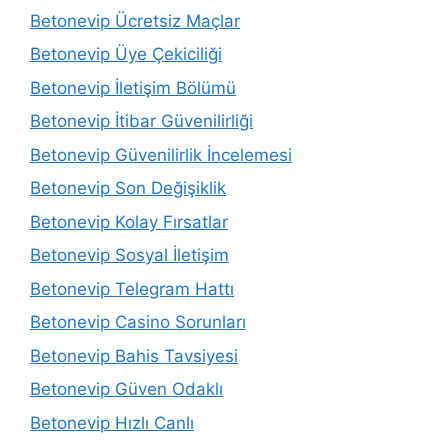
Betonevip Ücretsiz Maçlar
Betonevip Üye Çekiciliği
Betonevip İletişim Bölümü
Betonevip İtibar Güvenilirliği
Betonevip Güvenilirlik İncelemesi
Betonevip Son Değişiklik
Betonevip Kolay Fırsatlar
Betonevip Sosyal İletişim
Betonevip Telegram Hattı
Betonevip Casino Sorunları
Betonevip Bahis Tavsiyesi
Betonevip Güven Odaklı
Betonevip Hızlı Canlı