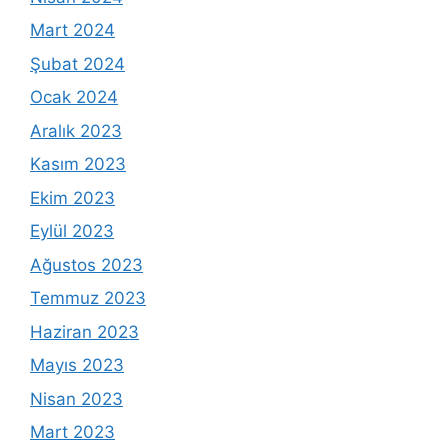
Mart 2024
Şubat 2024
Ocak 2024
Aralık 2023
Kasım 2023
Ekim 2023
Eylül 2023
Ağustos 2023
Temmuz 2023
Haziran 2023
Mayıs 2023
Nisan 2023
Mart 2023