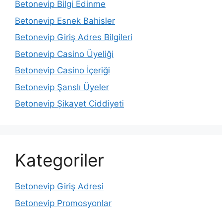
Betonevip Bilgi Edinme
Betonevip Esnek Bahisler
Betonevip Giriş Adres Bilgileri
Betonevip Casino Üyeliği
Betonevip Casino İçeriği
Betonevip Şanslı Üyeler
Betonevip Şikayet Ciddiyeti
Kategoriler
Betonevip Giriş Adresi
Betonevip Promosyonlar