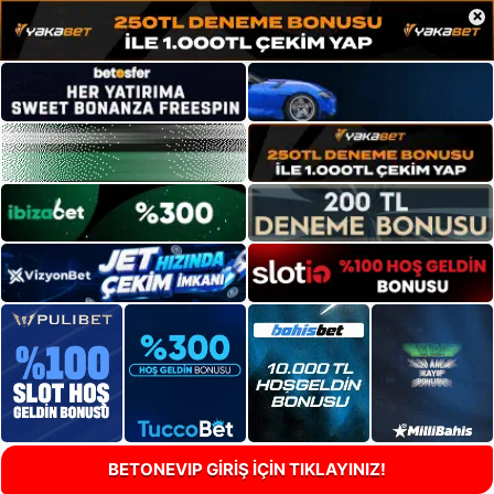
×
BETONEVIP GİRİŞ İÇİN TIKLAYINIZ!