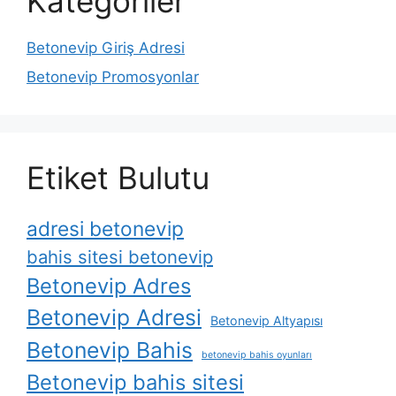
Kategoriler
Betonevip Giriş Adresi
Betonevip Promosyonlar
Etiket Bulutu
adresi betonevip
bahis sitesi betonevip
Betonevip Adres
Betonevip Adresi
Betonevip Altyapısı
Betonevip Bahis
betonevip bahis oyunları
Betonevip bahis sitesi