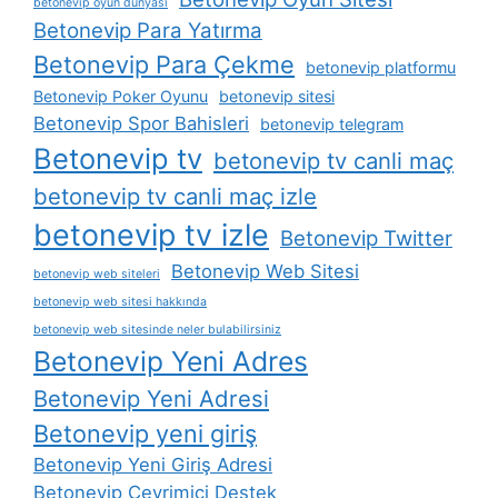
betonevip oyun dünyası
Betonevip Para Yatırma
Betonevip Para Çekme
betonevip platformu
Betonevip Poker Oyunu
betonevip sitesi
Betonevip Spor Bahisleri
betonevip telegram
Betonevip tv
betonevip tv canli maç
betonevip tv canli maç izle
betonevip tv izle
Betonevip Twitter
Betonevip Web Sitesi
betonevip web siteleri
betonevip web sitesi hakkında
betonevip web sitesinde neler bulabilirsiniz
Betonevip Yeni Adres
Betonevip Yeni Adresi
Betonevip yeni giriş
Betonevip Yeni Giriş Adresi
Betonevip Çevrimiçi Destek