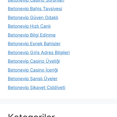
Betonevip Bahis Tavsiyesi
Betonevip Güven Odaklı
Betonevip Hızlı Canlı
Betonevip Bilgi Edinme
Betonevip Esnek Bahisler
Betonevip Giriş Adres Bilgileri
Betonevip Casino Üyeliği
Betonevip Casino İçeriği
Betonevip Şanslı Üyeler
Betonevip Şikayet Ciddiyeti