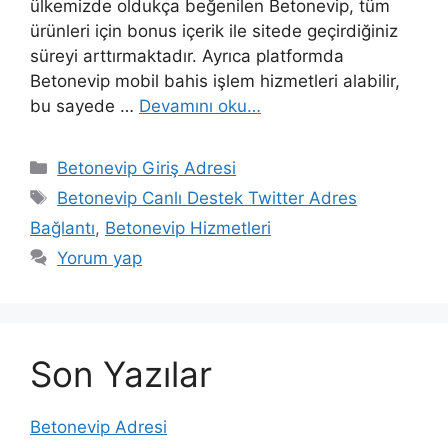
ülkemizde oldukça beğenilen Betonevip, tüm
ürünleri için bonus içerik ile sitede geçirdiğiniz
süreyi arttırmaktadır. Ayrıca platformda
Betonevip mobil bahis işlem hizmetleri alabilir,
bu sayede …
Devamını oku…
Kategoriler
Betonevip Giriş Adresi
Etiketler
Betonevip Canlı Destek Twitter Adres
Bağlantı
,
Betonevip Hizmetleri
Yorum yap
Son Yazılar
Betonevip Adresi