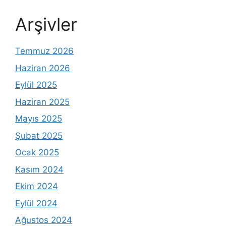
Arşivler
Temmuz 2026
Haziran 2026
Eylül 2025
Haziran 2025
Mayıs 2025
Şubat 2025
Ocak 2025
Kasım 2024
Ekim 2024
Eylül 2024
Ağustos 2024