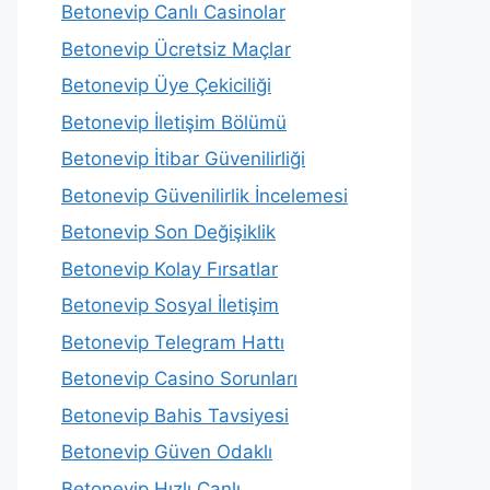
Betonevip Canlı Casinolar
Betonevip Ücretsiz Maçlar
Betonevip Üye Çekiciliği
Betonevip İletişim Bölümü
Betonevip İtibar Güvenilirliği
Betonevip Güvenilirlik İncelemesi
Betonevip Son Değişiklik
Betonevip Kolay Fırsatlar
Betonevip Sosyal İletişim
Betonevip Telegram Hattı
Betonevip Casino Sorunları
Betonevip Bahis Tavsiyesi
Betonevip Güven Odaklı
Betonevip Hızlı Canlı