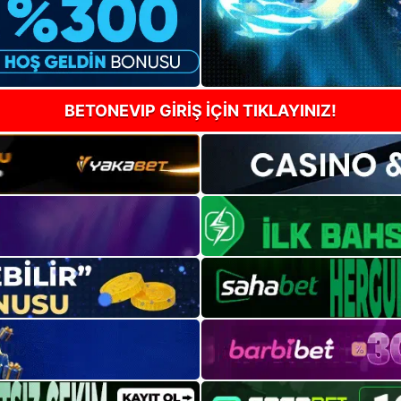
BETONEVIP GİRİŞ İÇİN TIKLAYINIZ!