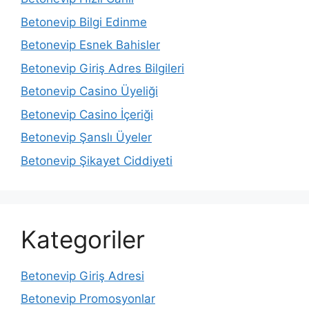
Betonevip Bilgi Edinme
Betonevip Esnek Bahisler
Betonevip Giriş Adres Bilgileri
Betonevip Casino Üyeliği
Betonevip Casino İçeriği
Betonevip Şanslı Üyeler
Betonevip Şikayet Ciddiyeti
Kategoriler
Betonevip Giriş Adresi
Betonevip Promosyonlar