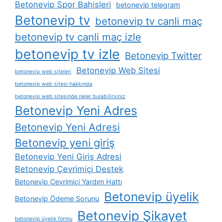
Betonevip Spor Bahisleri
betonevip telegram
Betonevip tv
betonevip tv canli maç
betonevip tv canli maç izle
betonevip tv izle
Betonevip Twitter
Betonevip Web Sitesi
betonevip web siteleri
betonevip web sitesi hakkında
betonevip web sitesinde neler bulabilirsiniz
Betonevip Yeni Adres
Betonevip Yeni Adresi
Betonevip yeni giriş
Betonevip Yeni Giriş Adresi
Betonevip Çevrimiçi Destek
Betonevip Çevrimiçi Yardım Hattı
Betonevip üyelik
Betonevip Ödeme Sorunu
Betonevip Şikayet
betonevip üyelik formu