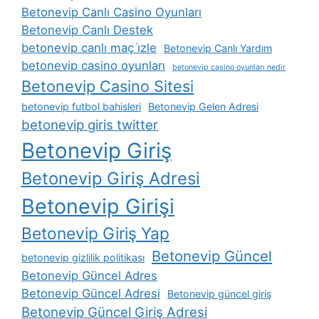
Betonevip Canlı Casino Oyunları
Betonevip Canlı Destek
betonevip canlı maç i̇zle
Betonevip Canlı Yardım
betonevip casino oyunları
betonevip casino oyunları nedir
Betonevip Casino Sitesi
betonevip futbol bahisleri
Betonevip Gelen Adresi
betonevip giris twitter
Betonevip Giriş
Betonevip Giriş Adresi
Betonevip Girişi
Betonevip Giriş Yap
Betonevip Güncel
betonevip gizlilik politikası
Betonevip Güncel Adres
Betonevip Güncel Adresi
Betonevip güncel giriş
Betonevip Güncel Giriş Adresi