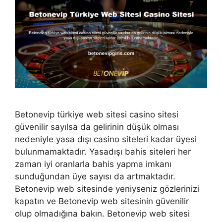
Betonevip türkiye web sitesi casino sitesi
güvenilir sayılsa da gelirinin düşük olması
nedeniyle yasa dışı casino siteleri kadar üyesi
bulunmamaktadır. Yasadışı bahis siteleri her
zaman iyi oranlarla bahis yapma imkanı
sunduğundan üye sayısı da artmaktadır.
Betonevip web sitesinde yeniyseniz gözlerinizi
kapatın ve Betonevip web sitesinin güvenilir
olup olmadığına bakın. Betonevip web sitesi