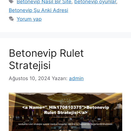
Etiketler
Betonevip Nasıl Bir Site
,
betonevip oyunlar
,
Betonevip Şu Anki Adresi
Yorum yap
Betonevip Rulet
Stratejisi
Ağustos 10, 2024
Yazarı:
admin