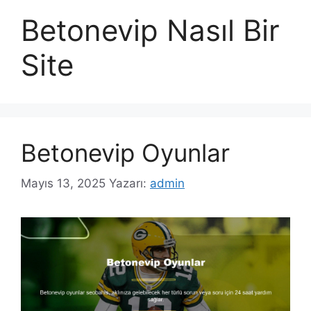
Betonevip Nasıl Bir
Site
Betonevip Oyunlar
Mayıs 13, 2025
Yazarı:
admin