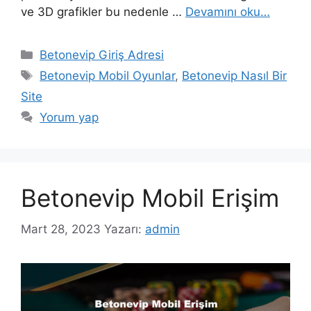
ve 3D grafikler bu nedenle …
Devamını oku…
Kategoriler
Betonevip Giriş Adresi
Etiketler
Betonevip Mobil Oyunlar
,
Betonevip Nasıl Bir
Site
Yorum yap
Betonevip Mobil Erişim
Mart 28, 2023
Yazarı:
admin