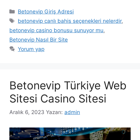
Kategoriler
Betonevip Giriş Adresi
Etiketler
betonevip canlı bahis seçenekleri nelerdir
,
betonevip casino bonusu sunuyor mu
,
Betonevip Nasıl Bir Site
Yorum yap
Betonevip Türkiye Web
Sitesi Casino Sitesi
Aralık 6, 2023
Yazarı:
admin