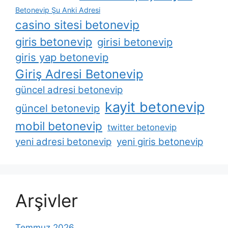
Betonevip Şu Anki Adresi
casino sitesi betonevip
giris betonevip
girisi betonevip
giris yap betonevip
Giriş Adresi Betonevip
güncel adresi betonevip
kayit betonevip
güncel betonevip
mobil betonevip
twitter betonevip
yeni adresi betonevip
yeni giris betonevip
Arşivler
Temmuz 2026