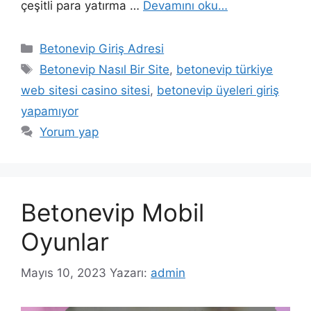
çeşitli para yatırma …
Devamını oku…
Kategoriler
Betonevip Giriş Adresi
Etiketler
Betonevip Nasıl Bir Site
,
betonevip türkiye
web sitesi casino sitesi
,
betonevip üyeleri giriş
yapamıyor
Yorum yap
Betonevip Mobil
Oyunlar
Mayıs 10, 2023
Yazarı:
admin