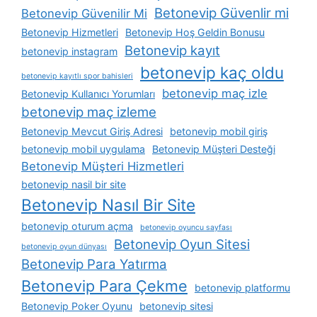
Betonevip Güvenlir mi
Betonevip Güvenilir Mi
Betonevip Hizmetleri
Betonevip Hoş Geldin Bonusu
Betonevip kayıt
betonevip instagram
betonevip kaç oldu
betonevip kayıtlı spor bahisleri
betonevip maç izle
Betonevip Kullanıcı Yorumları
betonevip maç izleme
Betonevip Mevcut Giriş Adresi
betonevip mobil giriş
betonevip mobil uygulama
Betonevip Müşteri Desteği
Betonevip Müşteri Hizmetleri
betonevip nasil bir site
Betonevip Nasıl Bir Site
betonevip oturum açma
betonevip oyuncu sayfası
Betonevip Oyun Sitesi
betonevip oyun dünyası
Betonevip Para Yatırma
Betonevip Para Çekme
betonevip platformu
Betonevip Poker Oyunu
betonevip sitesi