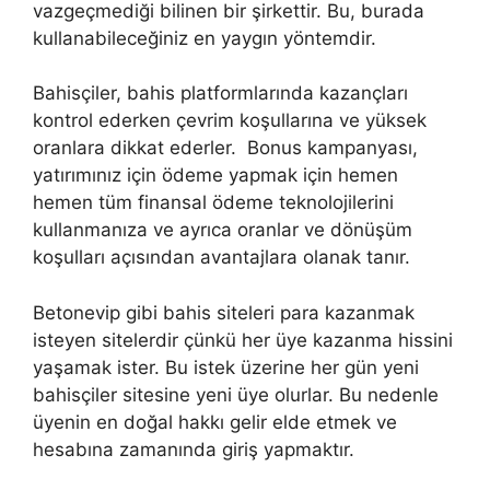
vazgeçmediği bilinen bir şirkettir. Bu, burada
kullanabileceğiniz en yaygın yöntemdir.
Bahisçiler, bahis platformlarında kazançları
kontrol ederken çevrim koşullarına ve yüksek
oranlara dikkat ederler. Bonus kampanyası,
yatırımınız için ödeme yapmak için hemen
hemen tüm finansal ödeme teknolojilerini
kullanmanıza ve ayrıca oranlar ve dönüşüm
koşulları açısından avantajlara olanak tanır.
Betonevip gibi bahis siteleri para kazanmak
isteyen sitelerdir çünkü her üye kazanma hissini
yaşamak ister. Bu istek üzerine her gün yeni
bahisçiler sitesine yeni üye olurlar. Bu nedenle
üyenin en doğal hakkı gelir elde etmek ve
hesabına zamanında giriş yapmaktır.