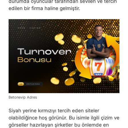
durumda oyuncular tarafından sevilen ve tercih
edilen bir firma haline gelmiştir.
Betonevip Adres
Siyah yerine kırmızıyı tercih eden siteler
olabildiğince hoş görünür. Bu isimle ilgili çizim ve
görseller hazırlayan şirketler bu önlemde en