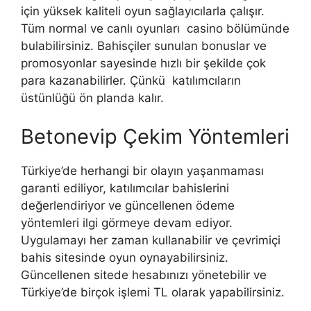
için yüksek kaliteli oyun sağlayıcılarla çalışır.
Tüm normal ve canlı oyunları casino bölümünde
bulabilirsiniz. Bahisçiler sunulan bonuslar ve
promosyonlar sayesinde hızlı bir şekilde çok
para kazanabilirler. Çünkü katılımcıların
üstünlüğü ön planda kalır.
Betonevip Çekim Yöntemleri
Türkiye’de herhangi bir olayın yaşanmaması
garanti ediliyor, katılımcılar bahislerini
değerlendiriyor ve güncellenen ödeme
yöntemleri ilgi görmeye devam ediyor.
Uygulamayı her zaman kullanabilir ve çevrimiçi
bahis sitesinde oyun oynayabilirsiniz.
Güncellenen sitede hesabınızı yönetebilir ve
Türkiye’de birçok işlemi TL olarak yapabilirsiniz.