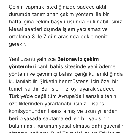
Çekim yapmak istediğinizde sadece aktif
durumda tanımlanan çekim yöntemi ile bir
haftalığına çekim başvurusunda bulunabilirsiniz.
Mesai saatleri dışında işlem yapılamaz ve
ortalama 3 ile 7 gün arasında beklemeniz
gerekir.
Yeni uzantı yalnızca
Betonevip çekim
yöntemleri
canlı bahis sitesinde yeni ödeme
yöntemi ve çevrimiçi bahis içeriği kullanıldığında
kullanılabilir. Şirketin her müşterisi için özel bir
temeli vardır. Bahislerinizi oynayarak sadece
Türkiye’de değil tüm Avrupa’da lisanslı sitenin
özelliklerinden yararlanabilirsiniz. lisans
komisyonundan lisans almış ve uzun yıllardan
beri piyasada saptama edilen bir yapısının
bulunması, kurumun yasal olmasa dahi güvenilir