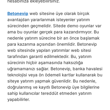
hesabınıza ekleyebilirsiniz.
Betonevip
web sitesine üye olarak birçok
avantajdan yararlanmak isteyenler yatırım
sürecinden geçmelidir. Sitede demo oyunlar var
ama bu oyunlar gerçek para kazandırmıyor. Bu
nedenle yatırım sürecine bir an önce başlamak
para kazanma açısından önemlidir. Betonevip
web sitesinde yapılan yatırımlar web sitesi
tarafından garanti edilmektedir. Bu, yatırım
sürecinin hiçbir aşamasında haksızlığa
uğramamanızı sağlar. Betonevip, banka havalesi
teknolojisi veya ön ödemeli kartlar kullanarak bu
siteye yatırım yapmak güvenlidir. Bu nedenle,
doğrulanmış ve kayıtlı Betonevip üye bilgilerine
sahip kullanıcılar tereddüt etmeden yatırım
yapabilirler.