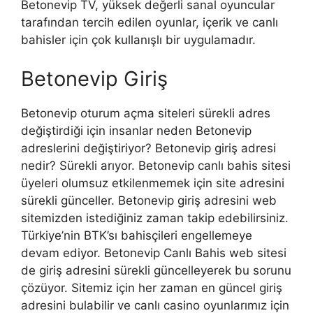
Betonevip TV, yüksek değerli sanal oyuncular
tarafından tercih edilen oyunlar, içerik ve canlı
bahisler için çok kullanışlı bir uygulamadır.
Betonevip Giriş
Betonevip oturum açma siteleri sürekli adres
değiştirdiği için insanlar neden Betonevip
adreslerini değiştiriyor? Betonevip giriş adresi
nedir? Sürekli arıyor. Betonevip canlı bahis sitesi
üyeleri olumsuz etkilenmemek için site adresini
sürekli günceller. Betonevip giriş adresini web
sitemizden istediğiniz zaman takip edebilirsiniz.
Türkiye’nin BTK’sı bahisçileri engellemeye
devam ediyor. Betonevip Canlı Bahis web sitesi
de giriş adresini sürekli güncelleyerek bu sorunu
çözüyor. Sitemiz için her zaman en güncel giriş
adresini bulabilir ve canlı casino oyunlarımız için