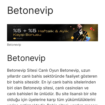
Betonevip
Betonevip
Betonevip
Betonevip Sitesi Canlı Oyun Betonevip, uzun
yıllardır canlı bahis sektöründe faaliyet gösteren
bir bahis sitesidir. En iyi canlı bahis sitelerinden
biri olan Betonevip sitesi, canlı casinoları ve
canlı bahisleri ile ünlüdür. Bu site lisanslı bir site
olduğu için üyelerine karşı tüm yükümlülüklerini