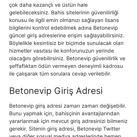
çok daha kazançlı ve üstün hale
gelebileceksiniz. Bahis sitelerinin güvenilirliği
konusu ile ilgili emin olmanızı sağlayan lisans
bilgilerini kontrol edebilmek adına Betonevip
güncel giriş adreslerine erişim sağlayabilirsiniz.
Böylelikle kesintisiz bir biçimde sunulacak olan
hizmetler vasıtası ile konforunuzun yerinde
olacağını görebilirsiniz. Betonevip güvenilirlik ve
şeffaflıktan ödün vermeyen deneyimli kadrosu
ile çalışarak tüm sorulara cevap verilebilir.
Betonevip Giriş Adresi
Betonevip giriş adresi zaman zaman değişebilir.
Bunu yapmak için, bahisçinin avantajlarından
yararlanmak için mevcut giriş adresinizi bilmeniz
gerekir. Sitenin giriş adresi, Betonevip Twitter
veya diğer sosyal medya adreslerinde hemen