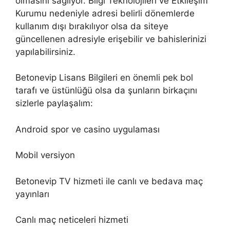
olmasını sağlıyor. Bilgi Teknolojileri ve Etkileşim
Kurumu nedeniyle adresi belirli dönemlerde
kullanım dışı bırakılıyor olsa da siteye
güncellenen adresiyle erişebilir ve bahislerinizi
yapılabilirsiniz.
Betonevip Lisans Bilgileri en önemli pek bol
tarafı ve üstünlüğü olsa da şunların birkaçını
sizlerle paylaşalım:
Android spor ve casino uygulaması
Mobil versiyon
Betonevip TV hizmeti ile canlı ve bedava maç
yayınları
Canlı maç neticeleri hizmeti