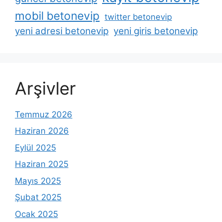
mobil betonevip
twitter betonevip
yeni adresi betonevip
yeni giris betonevip
Arşivler
Temmuz 2026
Haziran 2026
Eylül 2025
Haziran 2025
Mayıs 2025
Şubat 2025
Ocak 2025