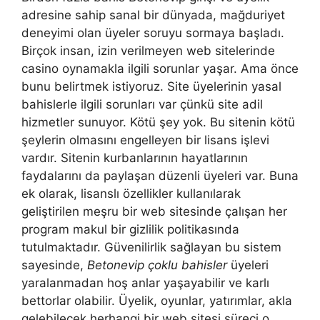
adresine sahip sanal bir dünyada, mağduriyet
deneyimi olan üyeler soruyu sormaya başladı.
Birçok insan, izin verilmeyen web sitelerinde
casino oynamakla ilgili sorunlar yaşar. Ama önce
bunu belirtmek istiyoruz. Site üyelerinin yasal
bahislerle ilgili sorunları var çünkü site adil
hizmetler sunuyor. Kötü şey yok. Bu sitenin kötü
şeylerin olmasını engelleyen bir lisans işlevi
vardır. Sitenin kurbanlarının hayatlarının
faydalarını da paylaşan düzenli üyeleri var. Buna
ek olarak, lisanslı özellikler kullanılarak
geliştirilen meşru bir web sitesinde çalışan her
program makul bir gizlilik politikasında
tutulmaktadır. Güvenilirlik sağlayan bu sistem
sayesinde,
Betonevip çoklu bahisler
üyeleri
yaralanmadan hoş anlar yaşayabilir ve karlı
bettorlar olabilir. Üyelik, oyunlar, yatırımlar, akla
gelebilecek herhangi bir web sitesi süreci o