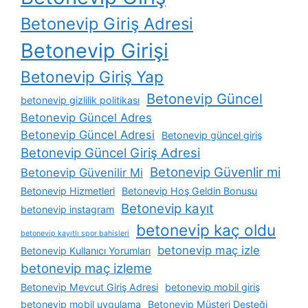
Betonevip Giriş Adresi
Betonevip Girişi
Betonevip Giriş Yap
Betonevip Güncel
betonevip gizlilik politikası
Betonevip Güncel Adres
Betonevip Güncel Adresi
Betonevip güncel giriş
Betonevip Güncel Giriş Adresi
Betonevip Güvenlir mi
Betonevip Güvenilir Mi
Betonevip Hizmetleri
Betonevip Hoş Geldin Bonusu
Betonevip kayıt
betonevip instagram
betonevip kaç oldu
betonevip kayıtlı spor bahisleri
betonevip maç izle
Betonevip Kullanıcı Yorumları
betonevip maç izleme
Betonevip Mevcut Giriş Adresi
betonevip mobil giriş
betonevip mobil uygulama
Betonevip Müşteri Desteği