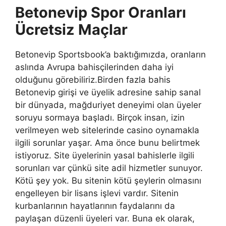
Betonevip Spor Oranları
Ücretsiz Maçlar
Betonevip Sportsbook’a baktığımızda, oranların
aslında Avrupa bahisçilerinden daha iyi
olduğunu görebiliriz.Birden fazla bahis
Betonevip girişi ve üyelik adresine sahip sanal
bir dünyada, mağduriyet deneyimi olan üyeler
soruyu sormaya başladı. Birçok insan, izin
verilmeyen web sitelerinde casino oynamakla
ilgili sorunlar yaşar. Ama önce bunu belirtmek
istiyoruz. Site üyelerinin yasal bahislerle ilgili
sorunları var çünkü site adil hizmetler sunuyor.
Kötü şey yok. Bu sitenin kötü şeylerin olmasını
engelleyen bir lisans işlevi vardır. Sitenin
kurbanlarının hayatlarının faydalarını da
paylaşan düzenli üyeleri var. Buna ek olarak,