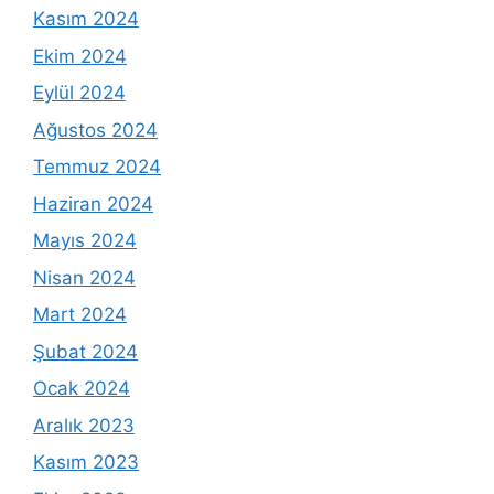
Kasım 2024
Ekim 2024
Eylül 2024
Ağustos 2024
Temmuz 2024
Haziran 2024
Mayıs 2024
Nisan 2024
Mart 2024
Şubat 2024
Ocak 2024
Aralık 2023
Kasım 2023