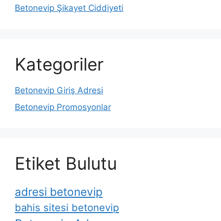
Betonevip Şikayet Ciddiyeti
Kategoriler
Betonevip Giriş Adresi
Betonevip Promosyonlar
Etiket Bulutu
adresi betonevip
bahis sitesi betonevip