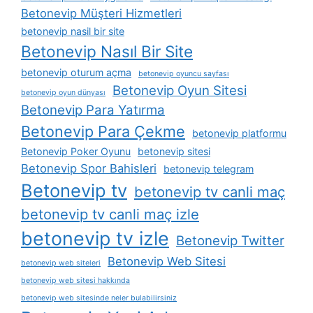
Betonevip Müşteri Hizmetleri
betonevip nasil bir site
Betonevip Nasıl Bir Site
betonevip oturum açma
betonevip oyuncu sayfası
Betonevip Oyun Sitesi
betonevip oyun dünyası
Betonevip Para Yatırma
Betonevip Para Çekme
betonevip platformu
Betonevip Poker Oyunu
betonevip sitesi
Betonevip Spor Bahisleri
betonevip telegram
Betonevip tv
betonevip tv canli maç
betonevip tv canli maç izle
betonevip tv izle
Betonevip Twitter
Betonevip Web Sitesi
betonevip web siteleri
betonevip web sitesi hakkında
betonevip web sitesinde neler bulabilirsiniz