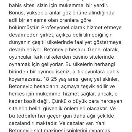
bahis sitesi sizin için mükemmel bir yerdir.
Bonus, yüksek oranlar göz önüne alındığında
adil bir anlaşma olan oranlara göre
bölünmüştür. Profesyonel olarak hizmet etmeye
devam eden şirket, açıkça belirtilmediği için
dünyanın çeşitli ülkelerinde faaliyet göstermeye
devam ediyor. Betonevip hesabı. Genel olarak,
oyuncular farklı ülkelerden casino sitelerinde
oynamak için geliyorlar. Bu ülkelerin herhangi
birinden bir oyuncu iseniz, artık oyunlara bahis
koyamazsınız. 18-25 yaş arası genç yetişkinler,
Betonevip hesaplarını açmaya teşvik edilir ve
herkes için mükemmel hizmet sağlar, ancak, o
kadar basit değil. Çünkü o büyük para harcayan
sitelerin belirli güvenlik önlemleri olacaktır. Ve
bu tedbirler her geçen gün daha ağır şekilde
cezalandırılmaktadır. Ve cezalar var. Yani
Betonevip slot makinesi spinlerini oynamak