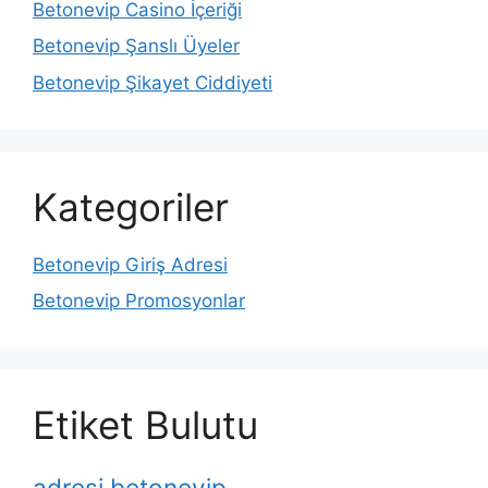
Betonevip Casino İçeriği
Betonevip Şanslı Üyeler
Betonevip Şikayet Ciddiyeti
Kategoriler
Betonevip Giriş Adresi
Betonevip Promosyonlar
Etiket Bulutu
adresi betonevip