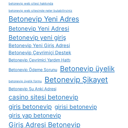
betonevip web sitesi hakkında
betonevip web sitesinde neler bulabilirsiniz
Betonevip Yeni Adres
Betonevip Yeni Adresi
Betonevip yeni giriş
Betonevip Yeni Giriş Adresi
Betonevip Çevrimiçi Destek
Betonevip Çevrimiçi Yardım Hattı
Betonevip üyelik
Betonevip Ödeme Sorunu
Betonevip Şikayet
betonevip üyelik formu
Betonevip Şu Anki Adresi
casino sitesi betonevip
giris betonevip
girisi betonevip
giris yap betonevip
Giriş Adresi Betonevip