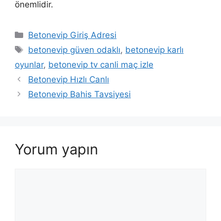
önemlidir.
Kategoriler
Betonevip Giriş Adresi
Etiketler
betonevip güven odaklı
,
betonevip karlı
oyunlar
,
betonevip tv canli maç izle
Yazı
Betonevip Hızlı Canlı
dolaşımı
Betonevip Bahis Tavsiyesi
Yorum yapın
Yorum