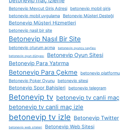
betonevip maç izleme
Betonevip Mevcut Giriş Adresi
betonevip mobil giriş
betonevip mobil uygulama
Betonevip Müşteri Desteği
Betonevip Müşteri Hizmetleri
betonevip nasil bir site
Betonevip Nasıl Bir Site
betonevip oturum açma
betonevip oyuncu sayfası
Betonevip Oyun Sitesi
betonevip oyun dünyası
Betonevip Para Yatırma
Betonevip Para Çekme
betonevip platformu
Betonevip Poker Oyunu
betonevip sitesi
Betonevip Spor Bahisleri
betonevip telegram
Betonevip tv
betonevip tv canli maç
betonevip tv canli maç izle
betonevip tv izle
Betonevip Twitter
Betonevip Web Sitesi
betonevip web siteleri