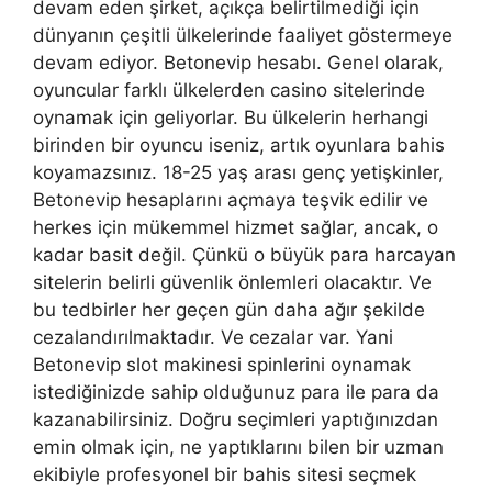
devam eden şirket, açıkça belirtilmediği için
dünyanın çeşitli ülkelerinde faaliyet göstermeye
devam ediyor. Betonevip hesabı. Genel olarak,
oyuncular farklı ülkelerden casino sitelerinde
oynamak için geliyorlar. Bu ülkelerin herhangi
birinden bir oyuncu iseniz, artık oyunlara bahis
koyamazsınız. 18-25 yaş arası genç yetişkinler,
Betonevip hesaplarını açmaya teşvik edilir ve
herkes için mükemmel hizmet sağlar, ancak, o
kadar basit değil. Çünkü o büyük para harcayan
sitelerin belirli güvenlik önlemleri olacaktır. Ve
bu tedbirler her geçen gün daha ağır şekilde
cezalandırılmaktadır. Ve cezalar var. Yani
Betonevip slot makinesi spinlerini oynamak
istediğinizde sahip olduğunuz para ile para da
kazanabilirsiniz. Doğru seçimleri yaptığınızdan
emin olmak için, ne yaptıklarını bilen bir uzman
ekibiyle profesyonel bir bahis sitesi seçmek