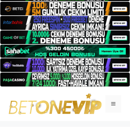
İçeriğe
atla
Menü