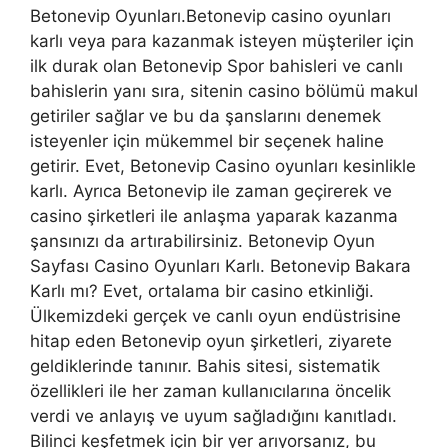
Betonevip Oyunları.Betonevip casino oyunları
karlı veya para kazanmak isteyen müşteriler için
ilk durak olan Betonevip Spor bahisleri ve canlı
bahislerin yanı sıra, sitenin casino bölümü makul
getiriler sağlar ve bu da şanslarını denemek
isteyenler için mükemmel bir seçenek haline
getirir. Evet, Betonevip Casino oyunları kesinlikle
karlı. Ayrıca Betonevip ile zaman geçirerek ve
casino şirketleri ile anlaşma yaparak kazanma
şansınızı da artırabilirsiniz. Betonevip Oyun
Sayfası Casino Oyunları Karlı. Betonevip Bakara
Karlı mı? Evet, ortalama bir casino etkinliği.
Ülkemizdeki gerçek ve canlı oyun endüstrisine
hitap eden Betonevip oyun şirketleri, ziyarete
geldiklerinde tanınır. Bahis sitesi, sistematik
özellikleri ile her zaman kullanıcılarına öncelik
verdi ve anlayış ve uyum sağladığını kanıtladı.
Bilinci keşfetmek için bir yer arıyorsanız, bu