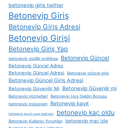
betonevip giris twitter
Betonevip Giriş
Betonevip Giriş Adresi
Betonevip Girişi
Betonevip Giriş Yap
Betonevip Güncel
betonevip gizlilik politikası
Betonevip Güncel Adres
Betonevip Güncel Adresi
Betonevip güncel giriş
Betonevip Güncel Giriş Adresi
Betonevip Güvenlir mi
Betonevip Güvenilir Mi
Betonevip Hizmetleri
Betonevip Hoş Geldin Bonusu
Betonevip kayıt
betonevip instagram
betonevip kaç oldu
betonevip kayıtlı spor bahisleri
betonevip maç izle
Betonevip Kullanıcı Yorumları