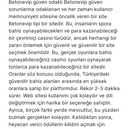
Betonevip güven odaklı Betonevip güven
sorunlarına odaklanan ve her zaman kullanıcı
memnuniyeti sitesine öncelik veren bir site.
Betonevip tipi bir sitedir. Bu, insanların spora
bahis oynayabilecekleri ve para kazanabileceği
bir çevrimiçi casino türüdür, ancak herhangi bir
zararı önlemek için güvenli ve güvenilir bir site
seçmek önemlidir. Bu, gerçek oyunlara bahis
oynayabileceğiniz casino oyunları oynayarak
tonlarca para kazanabileceğiniz bir sitedir.
Oranlar söz konusu olduğunda, Türkiye’deki
güvenilir bahis alanları arasında en yüksek
oranlara sahip bir platformdur. Rekor 2-3 dakika
sürer. Web sitesi kullanımı çok kolaydır ve dili
değiştirmek için harika bir seçeneğe sahiptir.
Ayrıca, birçok farklı yerde mevcuttur, bu yüzden
bulmak gerçekten kolaydır. Katıldıktan sonra,
heyecan verici ödüllerin kilidini açmak için