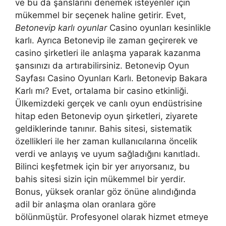
ve bu da şanslarını denemek isteyenler için
mükemmel bir seçenek haline getirir. Evet,
Betonevip karlı oyunlar
Casino oyunları kesinlikle
karlı. Ayrıca Betonevip ile zaman geçirerek ve
casino şirketleri ile anlaşma yaparak kazanma
şansınızı da artırabilirsiniz. Betonevip Oyun
Sayfası Casino Oyunları Karlı. Betonevip Bakara
Karlı mı? Evet, ortalama bir casino etkinliği.
Ülkemizdeki gerçek ve canlı oyun endüstrisine
hitap eden Betonevip oyun şirketleri, ziyarete
geldiklerinde tanınır. Bahis sitesi, sistematik
özellikleri ile her zaman kullanıcılarına öncelik
verdi ve anlayış ve uyum sağladığını kanıtladı.
Bilinci keşfetmek için bir yer arıyorsanız, bu
bahis sitesi sizin için mükemmel bir yerdir.
Bonus, yüksek oranlar göz önüne alındığında
adil bir anlaşma olan oranlara göre
bölünmüştür. Profesyonel olarak hizmet etmeye