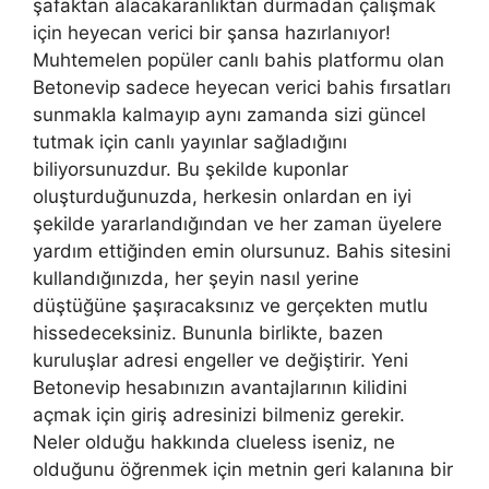
şafaktan alacakaranlıktan durmadan çalışmak
için heyecan verici bir şansa hazırlanıyor!
Muhtemelen popüler canlı bahis platformu olan
Betonevip sadece heyecan verici bahis fırsatları
sunmakla kalmayıp aynı zamanda sizi güncel
tutmak için canlı yayınlar sağladığını
biliyorsunuzdur. Bu şekilde kuponlar
oluşturduğunuzda, herkesin onlardan en iyi
şekilde yararlandığından ve her zaman üyelere
yardım ettiğinden emin olursunuz. Bahis sitesini
kullandığınızda, her şeyin nasıl yerine
düştüğüne şaşıracaksınız ve gerçekten mutlu
hissedeceksiniz. Bununla birlikte, bazen
kuruluşlar adresi engeller ve değiştirir. Yeni
Betonevip hesabınızın avantajlarının kilidini
açmak için giriş adresinizi bilmeniz gerekir.
Neler olduğu hakkında clueless iseniz, ne
olduğunu öğrenmek için metnin geri kalanına bir