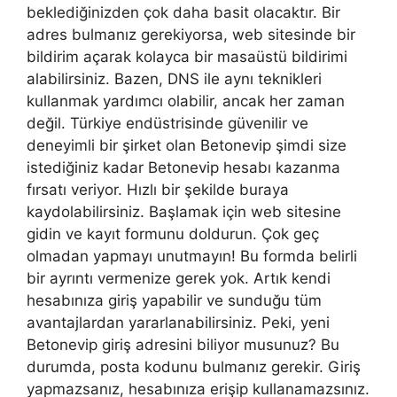
beklediğinizden çok daha basit olacaktır. Bir
adres bulmanız gerekiyorsa, web sitesinde bir
bildirim açarak kolayca bir masaüstü bildirimi
alabilirsiniz. Bazen, DNS ile aynı teknikleri
kullanmak yardımcı olabilir, ancak her zaman
değil. Türkiye endüstrisinde güvenilir ve
deneyimli bir şirket olan Betonevip şimdi size
istediğiniz kadar Betonevip hesabı kazanma
fırsatı veriyor. Hızlı bir şekilde buraya
kaydolabilirsiniz. Başlamak için web sitesine
gidin ve kayıt formunu doldurun. Çok geç
olmadan yapmayı unutmayın! Bu formda belirli
bir ayrıntı vermenize gerek yok. Artık kendi
hesabınıza giriş yapabilir ve sunduğu tüm
avantajlardan yararlanabilirsiniz. Peki, yeni
Betonevip giriş adresini biliyor musunuz? Bu
durumda, posta kodunu bulmanız gerekir. Giriş
yapmazsanız, hesabınıza erişip kullanamazsınız.