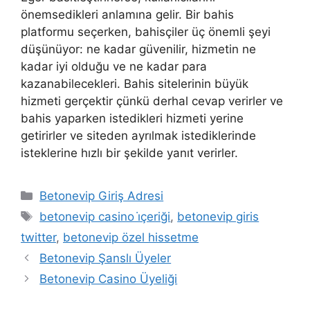
önemsedikleri anlamına gelir. Bir bahis
platformu seçerken, bahisçiler üç önemli şeyi
düşünüyor: ne kadar güvenilir, hizmetin ne
kadar iyi olduğu ve ne kadar para
kazanabilecekleri. Bahis sitelerinin büyük
hizmeti gerçektir çünkü derhal cevap verirler ve
bahis yaparken istedikleri hizmeti yerine
getirirler ve siteden ayrılmak istediklerinde
isteklerine hızlı bir şekilde yanıt verirler.
Kategoriler
Betonevip Giriş Adresi
Etiketler
betonevip casino i̇çeriği
,
betonevip giris
twitter
,
betonevip özel hissetme
Yazı
Betonevip Şanslı Üyeler
dolaşımı
Betonevip Casino Üyeliği