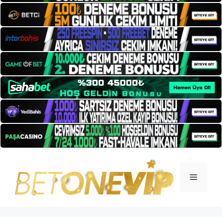
İçeriğe
atla
Menü