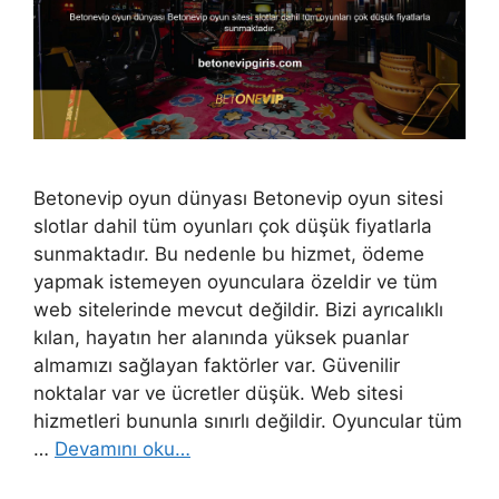
Betonevip oyun dünyası Betonevip oyun sitesi
slotlar dahil tüm oyunları çok düşük fiyatlarla
sunmaktadır. Bu nedenle bu hizmet, ödeme
yapmak istemeyen oyunculara özeldir ve tüm
web sitelerinde mevcut değildir. Bizi ayrıcalıklı
kılan, hayatın her alanında yüksek puanlar
almamızı sağlayan faktörler var. Güvenilir
noktalar var ve ücretler düşük. Web sitesi
hizmetleri bununla sınırlı değildir. Oyuncular tüm
…
Devamını oku…