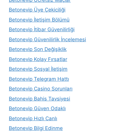
Betonevip Üye Çekiciliği
Betonevip İletişim Bölümü
Betonevip İtibar Güvenilirliği
Betonevip Güvenilirlik İncelemesi
Betonevip Son Değişiklik
Betonevip Kolay Fırsatlar
Betonevip Sosyal İletişim
Betonevip Telegram Hattı
Betonevip Casino Sorunları
Betonevip Bahis Tavsiyesi
Betonevip Güven Odaklı
Betonevip Hızlı Canlı
Betonevip Bilgi Edinme