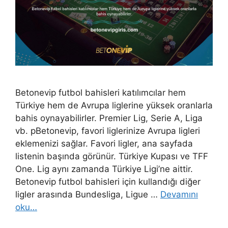
Betonevip futbol bahisleri katılımcılar hem
Türkiye hem de Avrupa liglerine yüksek oranlarla
bahis oynayabilirler. Premier Lig, Serie A, Liga
vb. pBetonevip, favori liglerinize Avrupa ligleri
eklemenizi sağlar. Favori ligler, ana sayfada
listenin başında görünür. Türkiye Kupası ve TFF
One. Lig aynı zamanda Türkiye Ligi’ne aittir.
Betonevip futbol bahisleri için kullandığı diğer
ligler arasında Bundesliga, Ligue …
Devamını
oku…