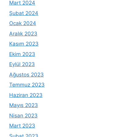
Mart 2024
Şubat 2024
Ocak 2024
Aralık 2023
Kasım 2023
Ekim 2023
Eylül 2023
Ağustos 2023
Temmuz 2023
Haziran 2023
Mayıs 2023
Nisan 2023
Mart 2023
Şubat 2023