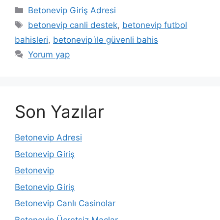
Kategoriler
Betonevip Giriş Adresi
Etiketler
betonevip canli destek
,
betonevip futbol
bahisleri
,
betonevip i̇le güvenli bahis
Yorum yap
Son Yazılar
Betonevip Adresi
Betonevip Giriş
Betonevip
Betonevip Giriş
Betonevip Canlı Casinolar
Betonevip Ücretsiz Maçlar