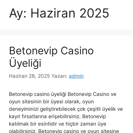
Ay:
Haziran 2025
Betonevip Casino
Üyeliği
Haziran 28, 2025
Yazarı:
admin
Betonevip casino üyeliği Betonevip Casino ve
oyun sitesinin bir üyesi olarak, oyun
deneyiminizi geliştirebilecek çok çeşitli üyelik ve
kayıt fırsatlarına erişebilirsiniz. Betonevip
katılmak bir esintidir ve hiçbir zaman üye
olabilirsiniz. Betonevip casino ve oyun sitesine