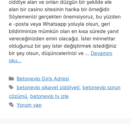
ciddiye alan ve onları düzgün bir şekilde ele
alan bir casino sitesinin harika bir örneğidir.
Söylemenizi gerçekten önemsiyoruz, bu yüzden
e -posta veya Whatsapp yoluyla olsun, geri
bildiriminize mümkün olan en kısa sürede yanıt
vereceğinizden emin olacağız. İster minnettar
olduğunuz bir şey ister değiştirmek istediğiniz
bir şey olsun, düşüncelerinizi ve …
Devamını
oku…
Kategoriler
Betonevip Giriş Adresi
Etiketler
betonevip şikayet ciddiyeti
,
betonevip sorun
çözümü
,
betonevip tv izle
Yorum yap