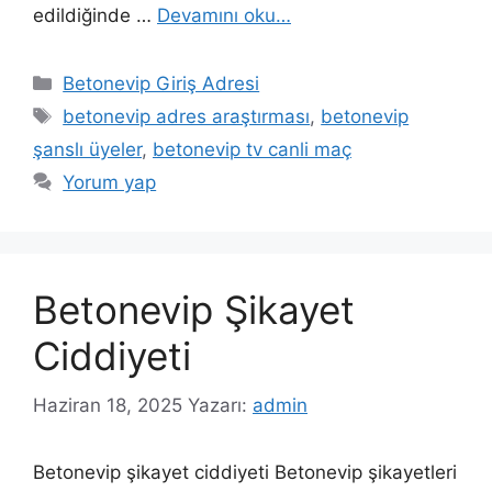
edildiğinde …
Devamını oku…
Kategoriler
Betonevip Giriş Adresi
Etiketler
betonevip adres araştırması
,
betonevip
şanslı üyeler
,
betonevip tv canli maç
Yorum yap
Betonevip Şikayet
Ciddiyeti
Haziran 18, 2025
Yazarı:
admin
Betonevip şikayet ciddiyeti Betonevip şikayetleri