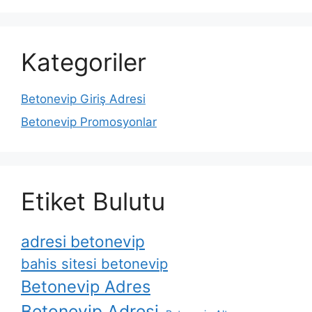
Kategoriler
Betonevip Giriş Adresi
Betonevip Promosyonlar
Etiket Bulutu
adresi betonevip
bahis sitesi betonevip
Betonevip Adres
Betonevip Adresi