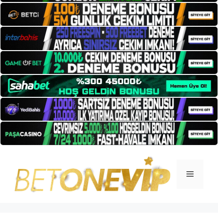
İçeriğe
atla
Menü