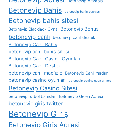
Betonevip Altyapısı
Betonevip Bahis
betonevip bahis oyunları
Betonevip bahis sitesi
Betonevip Bonus
Betonevip Blackjack Oyna
betonevip canli
betonevip canli destek
Betonevip Canlı Bahis
betonevip canlı bahis sitesi
Betonevip Canlı Casino Oyunları
Betonevip Canlı Destek
betonevip canlı maç i̇zle
Betonevip Canlı Yardım
betonevip casino oyunları
betonevip casino oyunları nedir
Betonevip Casino Sitesi
betonevip futbol bahisleri
Betonevip Gelen Adresi
betonevip giris twitter
Betonevip Giriş
Betonevip Giriş Adresi