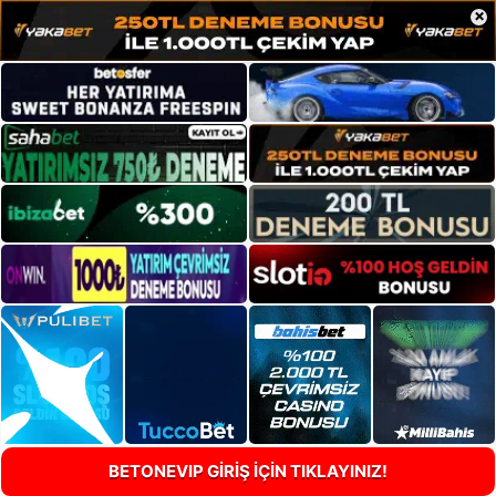
×
BETONEVIP GİRİŞ İÇİN TIKLAYINIZ!