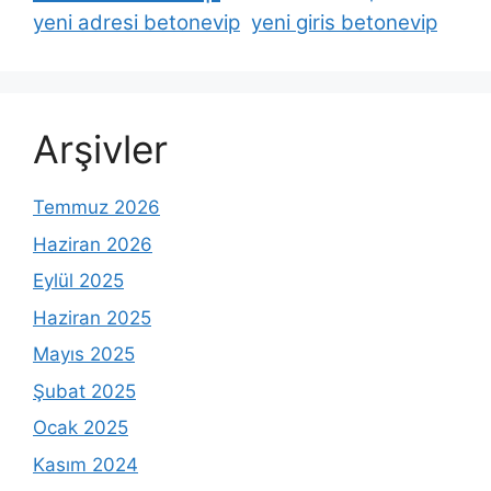
yeni adresi betonevip
yeni giris betonevip
Arşivler
Temmuz 2026
Haziran 2026
Eylül 2025
Haziran 2025
Mayıs 2025
Şubat 2025
Ocak 2025
Kasım 2024