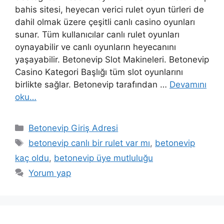
bahis sitesi, heyecan verici rulet oyun türleri de
dahil olmak üzere çeşitli canlı casino oyunları
sunar. Tüm kullanıcılar canlı rulet oyunları
oynayabilir ve canlı oyunların heyecanını
yaşayabilir. Betonevip Slot Makineleri. Betonevip
Casino Kategori Başlığı tüm slot oyunlarını
birlikte sağlar. Betonevip tarafından …
Devamını
oku…
Kategoriler
Betonevip Giriş Adresi
Etiketler
betonevip canlı bir rulet var mı
,
betonevip
kaç oldu
,
betonevip üye mutluluğu
Yorum yap