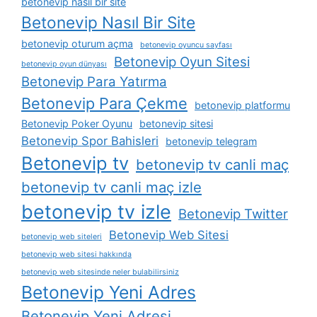
betonevip nasil bir site
Betonevip Nasıl Bir Site
betonevip oturum açma
betonevip oyuncu sayfası
Betonevip Oyun Sitesi
betonevip oyun dünyası
Betonevip Para Yatırma
Betonevip Para Çekme
betonevip platformu
Betonevip Poker Oyunu
betonevip sitesi
Betonevip Spor Bahisleri
betonevip telegram
Betonevip tv
betonevip tv canli maç
betonevip tv canli maç izle
betonevip tv izle
Betonevip Twitter
Betonevip Web Sitesi
betonevip web siteleri
betonevip web sitesi hakkında
betonevip web sitesinde neler bulabilirsiniz
Betonevip Yeni Adres
Betonevip Yeni Adresi