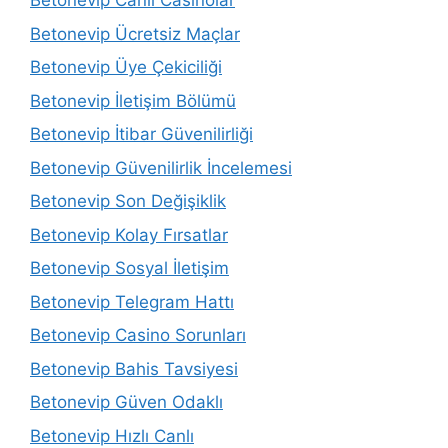
Betonevip Canlı Casinolar
Betonevip Ücretsiz Maçlar
Betonevip Üye Çekiciliği
Betonevip İletişim Bölümü
Betonevip İtibar Güvenilirliği
Betonevip Güvenilirlik İncelemesi
Betonevip Son Değişiklik
Betonevip Kolay Fırsatlar
Betonevip Sosyal İletişim
Betonevip Telegram Hattı
Betonevip Casino Sorunları
Betonevip Bahis Tavsiyesi
Betonevip Güven Odaklı
Betonevip Hızlı Canlı