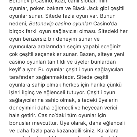
Betonevip Casino, kazı, canlı slotlar, mini
oyunlar, poker, bakara ve Black Jack gibi çeşitli
oyunlar sunar. Sitede fazla oyun var. Bunun
nedeni,
Betonevip casino oyunları
Casino’da
birçok farklı oyun sağlayıcısı olması. Sitedeki her
oyun benzersiz bir deneyim sunar ve
oyunculara aralarından seçim yapabileceğiniz
çok çeşitli seçenekler sunar. Bazen, siteye yeni
casino oyunları tanıtıldı ve üyeler bunlardan
keyif alıyor. Bu oyunlar çeşitli oyun sağlayıcıları
tarafından sağlanmaktadır. Sitede çeşitli
oyunlara sahip olmak herkes için harika çünkü
işleri ilginç ve eğlenceli tutuyor. Çeşitli oyun
sağlayıcılarına sahip olmak, sitedeki üyelerin
deneyimini daha eğlenceli ve heyecan verici
hale getirir. Casino’daki tüm oyunlar için
bonuslar mevcuttur. Üye olarak, daha eğlenceli
ve daha fazla para kazanabilirsiniz. Kurallara