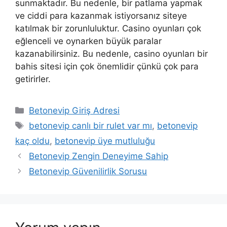
sunmaktadır. Bu nedenle, bir patlama yapmak
ve ciddi para kazanmak istiyorsanız siteye
katılmak bir zorunluluktur. Casino oyunları çok
eğlenceli ve oynarken büyük paralar
kazanabilirsiniz. Bu nedenle, casino oyunları bir
bahis sitesi için çok önemlidir çünkü çok para
getirirler.
Kategoriler
Betonevip Giriş Adresi
Etiketler
betonevip canlı bir rulet var mı
,
betonevip
kaç oldu
,
betonevip üye mutluluğu
Yazı
Betonevip Zengin Deneyime Sahip
dolaşımı
Betonevip Güvenilirlik Sorusu