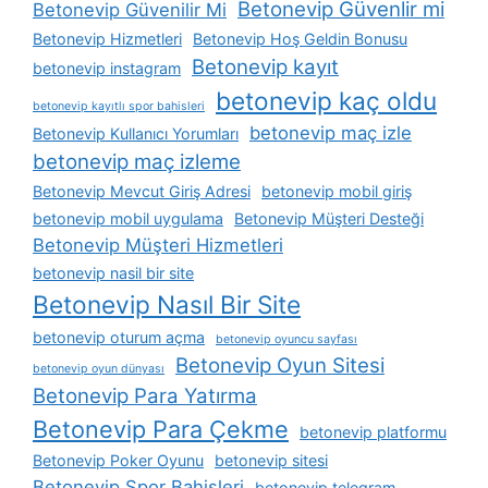
Betonevip Güvenlir mi
Betonevip Güvenilir Mi
Betonevip Hizmetleri
Betonevip Hoş Geldin Bonusu
Betonevip kayıt
betonevip instagram
betonevip kaç oldu
betonevip kayıtlı spor bahisleri
betonevip maç izle
Betonevip Kullanıcı Yorumları
betonevip maç izleme
Betonevip Mevcut Giriş Adresi
betonevip mobil giriş
betonevip mobil uygulama
Betonevip Müşteri Desteği
Betonevip Müşteri Hizmetleri
betonevip nasil bir site
Betonevip Nasıl Bir Site
betonevip oturum açma
betonevip oyuncu sayfası
Betonevip Oyun Sitesi
betonevip oyun dünyası
Betonevip Para Yatırma
Betonevip Para Çekme
betonevip platformu
Betonevip Poker Oyunu
betonevip sitesi
Betonevip Spor Bahisleri
betonevip telegram