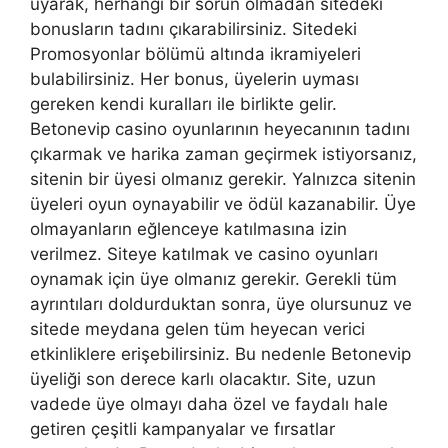
uyarak, herhangi bir sorun olmadan sitedeki
bonusların tadını çıkarabilirsiniz. Sitedeki
Promosyonlar bölümü altında ikramiyeleri
bulabilirsiniz. Her bonus, üyelerin uyması
gereken kendi kuralları ile birlikte gelir.
Betonevip casino oyunlarının heyecanının tadını
çıkarmak ve harika zaman geçirmek istiyorsanız,
sitenin bir üyesi olmanız gerekir. Yalnızca sitenin
üyeleri oyun oynayabilir ve ödül kazanabilir. Üye
olmayanların eğlenceye katılmasına izin
verilmez. Siteye katılmak ve casino oyunları
oynamak için üye olmanız gerekir. Gerekli tüm
ayrıntıları doldurduktan sonra, üye olursunuz ve
sitede meydana gelen tüm heyecan verici
etkinliklere erişebilirsiniz. Bu nedenle Betonevip
üyeliği son derece karlı olacaktır. Site, uzun
vadede üye olmayı daha özel ve faydalı hale
getiren çeşitli kampanyalar ve fırsatlar