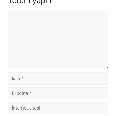
Yorum yapın
Yorum
İsim
E-
posta
İnternet
sitesi