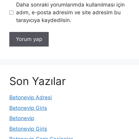
Daha sonraki yorumlarımda kullanılması için
adım, e-posta adresim ve site adresim bu
tarayıcıya kaydedilsin.
Son Yazılar
Betonevip Adresi
Betonevip Giriş
Betonevip
Betonevip Giriş