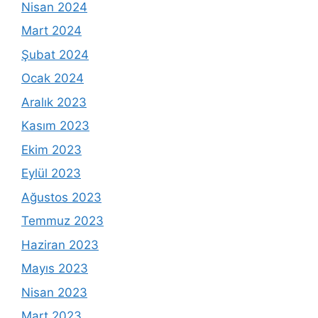
Nisan 2024
Mart 2024
Şubat 2024
Ocak 2024
Aralık 2023
Kasım 2023
Ekim 2023
Eylül 2023
Ağustos 2023
Temmuz 2023
Haziran 2023
Mayıs 2023
Nisan 2023
Mart 2023