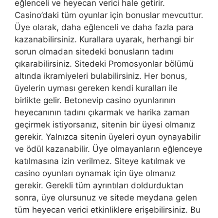
eğlenceli ve heyecan verici hale getirir.
Casino’daki tüm oyunlar için bonuslar mevcuttur.
Üye olarak, daha eğlenceli ve daha fazla para
kazanabilirsiniz. Kurallara uyarak, herhangi bir
sorun olmadan sitedeki bonusların tadını
çıkarabilirsiniz. Sitedeki Promosyonlar bölümü
altında ikramiyeleri bulabilirsiniz. Her bonus,
üyelerin uyması gereken kendi kuralları ile
birlikte gelir. Betonevip casino oyunlarının
heyecanının tadını çıkarmak ve harika zaman
geçirmek istiyorsanız, sitenin bir üyesi olmanız
gerekir. Yalnızca sitenin üyeleri oyun oynayabilir
ve ödül kazanabilir. Üye olmayanların eğlenceye
katılmasına izin verilmez. Siteye katılmak ve
casino oyunları oynamak için üye olmanız
gerekir. Gerekli tüm ayrıntıları doldurduktan
sonra, üye olursunuz ve sitede meydana gelen
tüm heyecan verici etkinliklere erişebilirsiniz. Bu