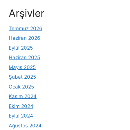
Arşivler
Temmuz 2026
Haziran 2026
Eylül 2025
Haziran 2025
Mayıs 2025
Şubat 2025
Ocak 2025
Kasım 2024
Ekim 2024
Eylül 2024
Ağustos 2024