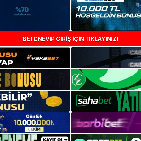
BETONEVIP GİRİŞ İÇİN TIKLAYINIZ!