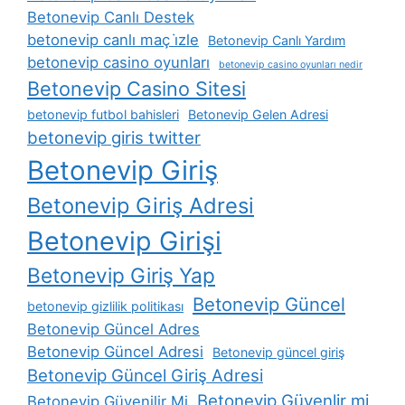
Betonevip Canlı Destek
betonevip canlı maç i̇zle
Betonevip Canlı Yardım
betonevip casino oyunları
betonevip casino oyunları nedir
Betonevip Casino Sitesi
betonevip futbol bahisleri
Betonevip Gelen Adresi
betonevip giris twitter
Betonevip Giriş
Betonevip Giriş Adresi
Betonevip Girişi
Betonevip Giriş Yap
Betonevip Güncel
betonevip gizlilik politikası
Betonevip Güncel Adres
Betonevip Güncel Adresi
Betonevip güncel giriş
Betonevip Güncel Giriş Adresi
Betonevip Güvenlir mi
Betonevip Güvenilir Mi