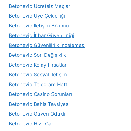
Betonevip Ücretsiz Maçlar
Betonevip Üye Çekiciliği
Betonevip İletişim Bölümü
Betonevip İtibar Güvenilirliği
Betonevip Güvenilirlik İncelemesi
Betonevip Son Değişiklik
Betonevip Kolay Fırsatlar
Betonevip Sosyal İletişim
Betonevip Telegram Hattı
Betonevip Casino Sorunları
Betonevip Bahis Tavsiyesi
Betonevip Güven Odaklı
Betonevip Hızlı Canlı