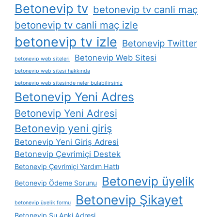
Betonevip tv
betonevip tv canli maç
betonevip tv canli maç izle
betonevip tv izle
Betonevip Twitter
Betonevip Web Sitesi
betonevip web siteleri
betonevip web sitesi hakkında
betonevip web sitesinde neler bulabilirsiniz
Betonevip Yeni Adres
Betonevip Yeni Adresi
Betonevip yeni giriş
Betonevip Yeni Giriş Adresi
Betonevip Çevrimiçi Destek
Betonevip Çevrimiçi Yardım Hattı
Betonevip üyelik
Betonevip Ödeme Sorunu
Betonevip Şikayet
betonevip üyelik formu
Betonevip Şu Anki Adresi