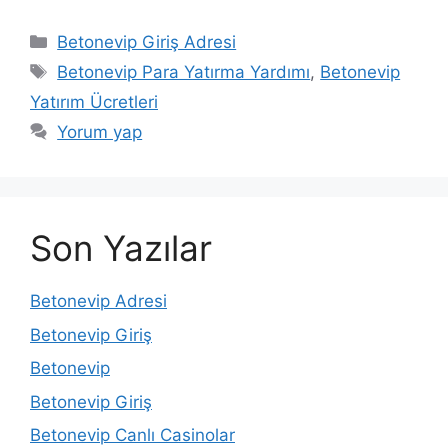
Kategoriler
Betonevip Giriş Adresi
Etiketler
Betonevip Para Yatırma Yardımı
,
Betonevip
Yatırım Ücretleri
Yorum yap
Son Yazılar
Betonevip Adresi
Betonevip Giriş
Betonevip
Betonevip Giriş
Betonevip Canlı Casinolar