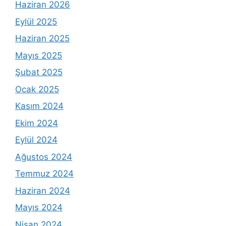
Haziran 2026
Eylül 2025
Haziran 2025
Mayıs 2025
Şubat 2025
Ocak 2025
Kasım 2024
Ekim 2024
Eylül 2024
Ağustos 2024
Temmuz 2024
Haziran 2024
Mayıs 2024
Nisan 2024