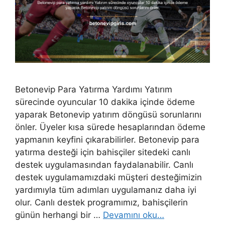
Betonevip Para Yatırma Yardımı Yatırım
sürecinde oyuncular 10 dakika içinde ödeme
yaparak Betonevip yatırım döngüsü sorunlarını
önler. Üyeler kısa sürede hesaplarından ödeme
yapmanın keyfini çıkarabilirler. Betonevip para
yatırma desteği için bahisçiler sitedeki canlı
destek uygulamasından faydalanabilir. Canlı
destek uygulamamızdaki müşteri desteğimizin
yardımıyla tüm adımları uygulamanız daha iyi
olur. Canlı destek programımız, bahisçilerin
günün herhangi bir …
Devamını oku…