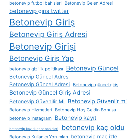
betonevip futbol bahisleri
Betonevip Gelen Adresi
betonevip giris twitter
Betonevip Giriş
Betonevip Giriş Adresi
Betonevip Girişi
Betonevip Giriş Yap
Betonevip Güncel
betonevip gizlilik politikası
Betonevip Güncel Adres
Betonevip Güncel Adresi
Betonevip güncel giriş
Betonevip Güncel Giriş Adresi
Betonevip Güvenlir mi
Betonevip Güvenilir Mi
Betonevip Hizmetleri
Betonevip Hoş Geldin Bonusu
Betonevip kayıt
betonevip instagram
betonevip kaç oldu
betonevip kayıtlı spor bahisleri
betonevip maç izle
Betonevip Kullanıcı Yorumları