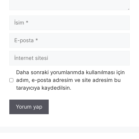
İsim
E-
posta
İnternet
sitesi
Daha sonraki yorumlarımda kullanılması için
adım, e-posta adresim ve site adresim bu
tarayıcıya kaydedilsin.