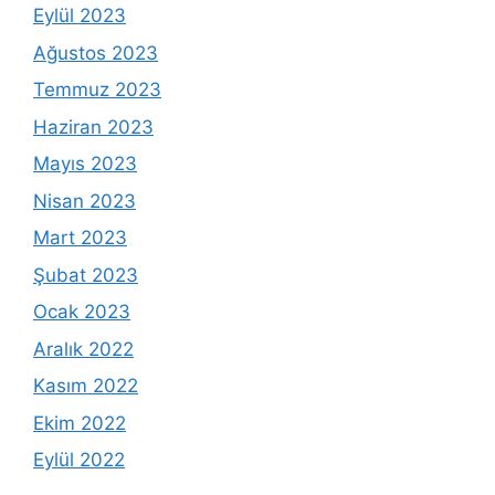
Eylül 2023
Ağustos 2023
Temmuz 2023
Haziran 2023
Mayıs 2023
Nisan 2023
Mart 2023
Şubat 2023
Ocak 2023
Aralık 2022
Kasım 2022
Ekim 2022
Eylül 2022