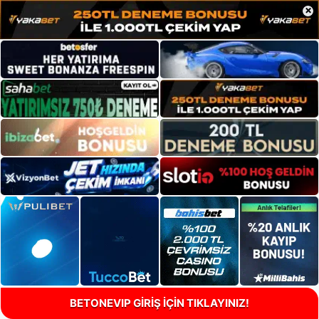
×
BETONEVIP GİRİŞ İÇİN TIKLAYINIZ!