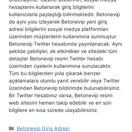
hesaplarını kullanarak giriş bilgilerini
kullanıcılarla paylaştığı bilinmektedir. Betonevip
de aynı yolu izleyerek Betonevip yeni giriş
adresi bilgilerini sosyal medya platformları
üzerinden müşterilerin kullanımına sunmuştur.
Betonevip Twitter hesabında yayınlanacak. Aynı
şekilde çekilişler, ek etkinlikler ve sitedeki tüm
detaylar Betonevip resmi Twitter hesabı
üzerinden üyelerin kullanımına sunulacaktır.
Tüm bu bilgilerden yola çıkarak benzer
açıklamalara olumlu yanıt verebilir veya Twitter
üzerinden Betonevip bildirimde bulunabilirsiniz.
Bir Twitter hesabınız varsa, Betonevip resmi
web sitesini hemen takip edebilir ve en son
bilgilere en kısa sürede ulaşabilirsiniz.
Kategoriler
Betonevip Giriş Adresi