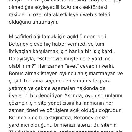
olmadığını söyleyebiliriz.Ancak sektördeki
rakiplerini özel olarak etkileyen web siteleri
olduğunu unutmayın.
Misafirleri ağırlamak için açıldığından beri,
Betonevip eve hiç haber vermedi ve tüm
ihtiyaçları karşılamak için harika bir iş çıkardı.
Dolayısıyla, “Betonevip müşterilere yardımcı
olabilir mi?” Her zaman “evet” cevabını verin.
Bonus almak isteyen oyuncuları şımartmayan ve
çeşitli fonlama seçenekleri sunan site, para
yatırma ve çekme aşamaları hakkında da
üyelerini bilgilendiriyor. Aslında, oyun sorunlarını
çözmek için site yöneticisini kullanmanın her
zaman öneri ve görüşlere açık olduğu doğrudur.
Bir inceleme bıraktığınızda, Betonevip size
yardımcı olduğunu bilmenizi isteriz. Bu sitenin