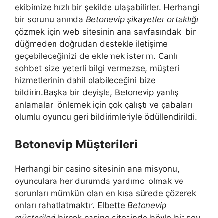
ekibimize hızlı bir şekilde ulaşabilirler. Herhangi
bir sorunu anında
Betonevip şikayetler ortaklığı
çözmek için web sitesinin ana sayfasındaki bir
düğmeden doğrudan destekle iletişime
geçebileceğinizi de eklemek isterim. Canlı
sohbet size yeterli bilgi vermezse, müşteri
hizmetlerinin dahil olabileceğini bize
bildirin.Başka bir deyişle, Betonevip yanlış
anlamaları önlemek için çok çalıştı ve çabaları
olumlu oyuncu geri bildirimleriyle ödüllendirildi.
Betonevip Müşterileri
Herhangi bir casino sitesinin ana misyonu,
oyunculara her durumda yardımcı olmak ve
sorunları mümkün olan en kısa sürede çözerek
onları rahatlatmaktır. Elbette
Betonevip
müşterileri
birçok casino sitesinde böyle bir şey