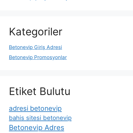
Kategoriler
Betonevip Giriş Adresi
Betonevip Promosyonlar
Etiket Bulutu
adresi betonevip
bahis sitesi betonevip
Betonevip Adres