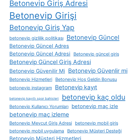
Betonevip Giriş Adresi
Betonevip Girişi
Betonevip Giriş Yap
Betonevip Güncel
betonevip gizlilik politikası
Betonevip Güncel Adres
Betonevip Güncel Adresi
Betonevip güncel giriş
Betonevip Güncel Giriş Adresi
Betonevip Güvenlir mi
Betonevip Güvenilir Mi
Betonevip Hizmetleri
Betonevip Hoş Geldin Bonusu
Betonevip kayıt
betonevip instagram
betonevip kaç oldu
betonevip kayıtlı spor bahisleri
betonevip maç izle
Betonevip Kullanıcı Yorumları
betonevip maç izleme
Betonevip Mevcut Giriş Adresi
betonevip mobil giriş
betonevip mobil uygulama
Betonevip Müşteri Desteği
Betonevip Müşteri Hizmetleri