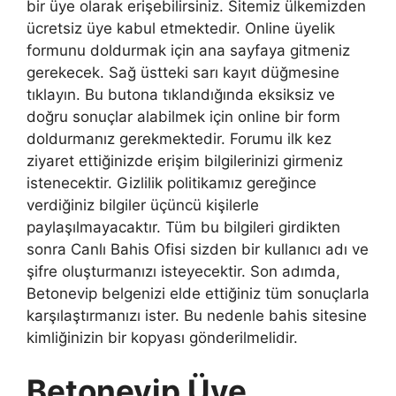
bir üye olarak erişebilirsiniz. Sitemiz ülkemizden
ücretsiz üye kabul etmektedir. Online üyelik
formunu doldurmak için ana sayfaya gitmeniz
gerekecek. Sağ üstteki sarı kayıt düğmesine
tıklayın. Bu butona tıklandığında eksiksiz ve
doğru sonuçlar alabilmek için online bir form
doldurmanız gerekmektedir. Forumu ilk kez
ziyaret ettiğinizde erişim bilgilerinizi girmeniz
istenecektir. Gizlilik politikamız gereğince
verdiğiniz bilgiler üçüncü kişilerle
paylaşılmayacaktır. Tüm bu bilgileri girdikten
sonra Canlı Bahis Ofisi sizden bir kullanıcı adı ve
şifre oluşturmanızı isteyecektir. Son adımda,
Betonevip belgenizi elde ettiğiniz tüm sonuçlarla
karşılaştırmanızı ister. Bu nedenle bahis sitesine
kimliğinizin bir kopyası gönderilmelidir.
Betonevip Üye