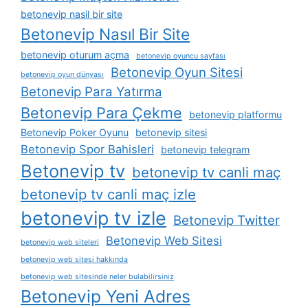
betonevip nasil bir site
Betonevip Nasıl Bir Site
betonevip oturum açma
betonevip oyuncu sayfası
Betonevip Oyun Sitesi
betonevip oyun dünyası
Betonevip Para Yatırma
Betonevip Para Çekme
betonevip platformu
Betonevip Poker Oyunu
betonevip sitesi
Betonevip Spor Bahisleri
betonevip telegram
Betonevip tv
betonevip tv canli maç
betonevip tv canli maç izle
betonevip tv izle
Betonevip Twitter
Betonevip Web Sitesi
betonevip web siteleri
betonevip web sitesi hakkında
betonevip web sitesinde neler bulabilirsiniz
Betonevip Yeni Adres