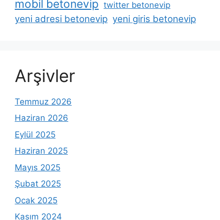
mobil betonevip
twitter betonevip
yeni adresi betonevip
yeni giris betonevip
Arşivler
Temmuz 2026
Haziran 2026
Eylül 2025
Haziran 2025
Mayıs 2025
Şubat 2025
Ocak 2025
Kasım 2024