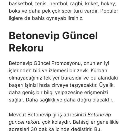
basketbol, ​​tenis, hentbol, ​​ragbi, kriket, hokey,
boks ve daha pek çok spor türü vardır. Popüler
liglere de bahis oynayabilirsiniz.
Betonevip Güncel
Rekoru
Betonevip Güncel Promosyonu, onun en iyi
işlerinden biri ve izlemesi bir zevk. Kurban
olmayacağınız tek yer burasıdır ve bu alandaki
başarı işinizi hızla zirveye taşıyacaktır. Üyelik,
daha geniş bir bilgi yelpazesine erişmenizi
sağlar. Daha sağlıklı ve daha doğru olacaktır.
Mevcut Betonevip giriş adresinizi
Betonevip
güncel rekoru
çok kolaydır. Bahisçiler genellikle
adresleri 30 dakika içinde değiştirir. Bu,