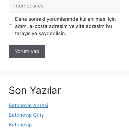
İnternet
sitesi
Daha sonraki yorumlarımda kullanılması için
adım, e-posta adresim ve site adresim bu
tarayıcıya kaydedilsin.
Son Yazılar
Betonevip Adresi
Betonevip Giriş
Betonevip