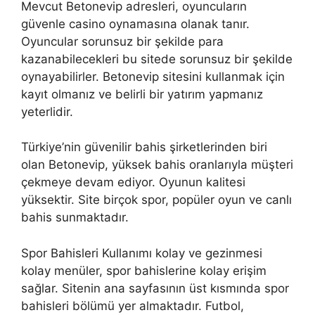
Mevcut Betonevip adresleri, oyuncuların
güvenle casino oynamasına olanak tanır.
Oyuncular sorunsuz bir şekilde para
kazanabilecekleri bu sitede sorunsuz bir şekilde
oynayabilirler. Betonevip sitesini kullanmak için
kayıt olmanız ve belirli bir yatırım yapmanız
yeterlidir.
Türkiye’nin güvenilir bahis şirketlerinden biri
olan Betonevip, yüksek bahis oranlarıyla müşteri
çekmeye devam ediyor. Oyunun kalitesi
yüksektir. Site birçok spor, popüler oyun ve canlı
bahis sunmaktadır.
Spor Bahisleri Kullanımı kolay ve gezinmesi
kolay menüler, spor bahislerine kolay erişim
sağlar. Sitenin ana sayfasının üst kısmında spor
bahisleri bölümü yer almaktadır. Futbol, ​​