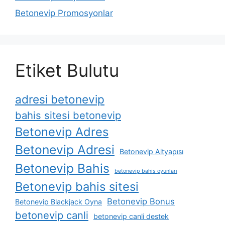
Betonevip Promosyonlar
Etiket Bulutu
adresi betonevip
bahis sitesi betonevip
Betonevip Adres
Betonevip Adresi
Betonevip Altyapısı
Betonevip Bahis
betonevip bahis oyunları
Betonevip bahis sitesi
Betonevip Bonus
Betonevip Blackjack Oyna
betonevip canli
betonevip canli destek