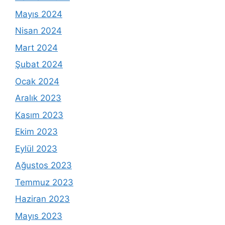
Mayıs 2024
Nisan 2024
Mart 2024
Şubat 2024
Ocak 2024
Aralık 2023
Kasım 2023
Ekim 2023
Eylül 2023
Ağustos 2023
Temmuz 2023
Haziran 2023
Mayıs 2023