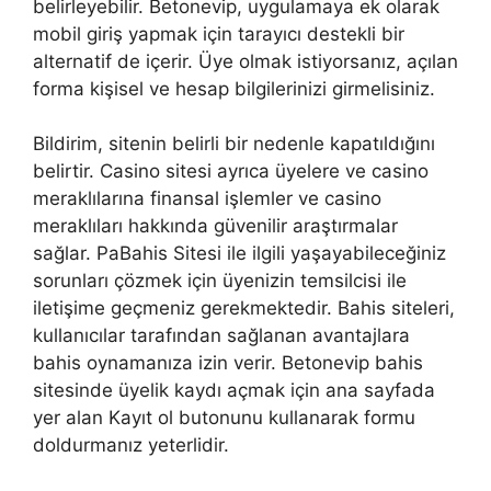
belirleyebilir. Betonevip, uygulamaya ek olarak
mobil giriş yapmak için tarayıcı destekli bir
alternatif de içerir. Üye olmak istiyorsanız, açılan
forma kişisel ve hesap bilgilerinizi girmelisiniz.
Bildirim, sitenin belirli bir nedenle kapatıldığını
belirtir. Casino sitesi ayrıca üyelere ve casino
meraklılarına finansal işlemler ve casino
meraklıları hakkında güvenilir araştırmalar
sağlar. PaBahis Sitesi ile ilgili yaşayabileceğiniz
sorunları çözmek için üyenizin temsilcisi ile
iletişime geçmeniz gerekmektedir. Bahis siteleri,
kullanıcılar tarafından sağlanan avantajlara
bahis oynamanıza izin verir. Betonevip bahis
sitesinde üyelik kaydı açmak için ana sayfada
yer alan Kayıt ol butonunu kullanarak formu
doldurmanız yeterlidir.