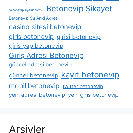
Betonevip Şikayet
betonevip üyelik formu
Betonevip Şu Anki Adresi
casino sitesi betonevip
giris betonevip
girisi betonevip
giris yap betonevip
Giriş Adresi Betonevip
güncel adresi betonevip
kayit betonevip
güncel betonevip
mobil betonevip
twitter betonevip
yeni adresi betonevip
yeni giris betonevip
Arşivler