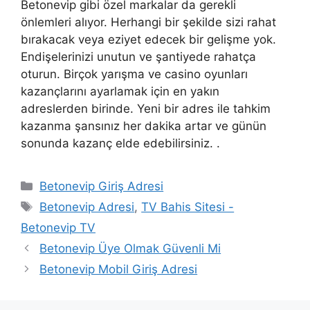
Betonevip gibi özel markalar da gerekli
önlemleri alıyor. Herhangi bir şekilde sizi rahat
bırakacak veya eziyet edecek bir gelişme yok.
Endişelerinizi unutun ve şantiyede rahatça
oturun. Birçok yarışma ve casino oyunları
kazançlarını ayarlamak için en yakın
adreslerden birinde. Yeni bir adres ile tahkim
kazanma şansınız her dakika artar ve günün
sonunda kazanç elde edebilirsiniz. .
Kategoriler
Betonevip Giriş Adresi
Etiketler
Betonevip Adresi
,
TV Bahis Sitesi -
Betonevip TV
Yazı
Betonevip Üye Olmak Güvenli Mi
dolaşımı
Betonevip Mobil Giriş Adresi