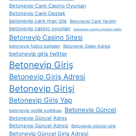
Betonevip Canlı Casino Oyunları
Betonevip Canlı Destek
betonevip canlı maç i̇zle
Betonevip Canlı Yardım
betonevip casino oyunları
betonevip casino oyunları nedir
Betonevip Casino Sitesi
betonevip futbol bahisleri
Betonevip Gelen Adresi
betonevip giris twitter
Betonevip Giriş
Betonevip Giriş Adresi
Betonevip Girişi
Betonevip Giriş Yap
Betonevip Güncel
betonevip gizlilik politikası
Betonevip Güncel Adres
Betonevip Güncel Adresi
Betonevip güncel giriş
Betonevip Güncel Giriş Adresi