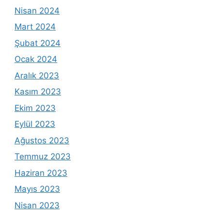
Nisan 2024
Mart 2024
Şubat 2024
Ocak 2024
Aralık 2023
Kasım 2023
Ekim 2023
Eylül 2023
Ağustos 2023
Temmuz 2023
Haziran 2023
Mayıs 2023
Nisan 2023