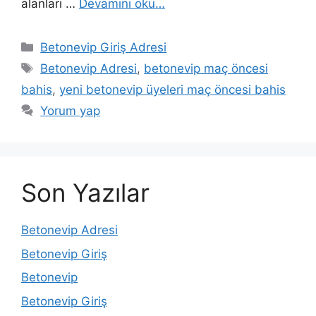
alanları …
Devamını oku…
Kategoriler
Betonevip Giriş Adresi
Etiketler
Betonevip Adresi
,
betonevip maç öncesi
bahis
,
yeni betonevip üyeleri maç öncesi bahis
Yorum yap
Son Yazılar
Betonevip Adresi
Betonevip Giriş
Betonevip
Betonevip Giriş