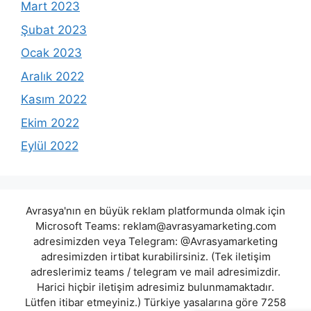
Mart 2023
Şubat 2023
Ocak 2023
Aralık 2022
Kasım 2022
Ekim 2022
Eylül 2022
Avrasya'nın en büyük reklam platformunda olmak için
Microsoft Teams:
reklam@avrasyamarketing.com
adresimizden veya Telegram: @Avrasyamarketing
adresimizden irtibat kurabilirsiniz. (Tek iletişim
adreslerimiz teams / telegram ve mail adresimizdir.
Harici hiçbir iletişim adresimiz bulunmamaktadır.
Lütfen itibar etmeyiniz.) Türkiye yasalarına göre 7258