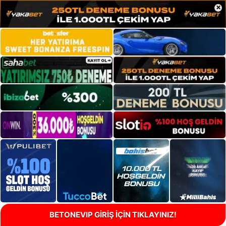
×
BETONEVIP GİRİŞ İÇİN TIKLAYINIZ!