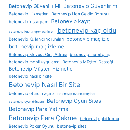
Betonevip Güvenlir mi
Betonevip Güvenilir Mi
Betonevip Hizmetleri
Betonevip Hoş Geldin Bonusu
Betonevip kayıt
betonevip instagram
betonevip kaç oldu
betonevip kayıtlı spor bahisleri
betonevip maç izle
Betonevip Kullanıcı Yorumları
betonevip maç izleme
Betonevip Mevcut Giriş Adresi
betonevip mobil giriş
betonevip mobil uygulama
Betonevip Müşteri Desteği
Betonevip Müşteri Hizmetleri
betonevip nasil bir site
Betonevip Nasıl Bir Site
betonevip oturum açma
betonevip oyuncu sayfası
Betonevip Oyun Sitesi
betonevip oyun dünyası
Betonevip Para Yatırma
Betonevip Para Çekme
betonevip platformu
Betonevip Poker Oyunu
betonevip sitesi