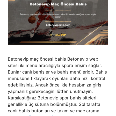
Betonevip maç öncesi bahis Betonevip web
sitesi iki menü aracılığıyla spora erişim sağlar.
Bunlar canlı bahisler ve bahis menüleridir. Bahis
menüsüne tıklayarak oyunları daha hızlı kontrol
edebilirsiniz. Ancak öncelikle hesabınıza giriş
yapmanız gerekeceğini lütfen unutmayın.
Karşılaştığınız Betonevip spor bahis siteleri
genellikle üç sütuna bölünmüştür. Sol tarafta
canlı bahis butonları ve takım ve maç arama