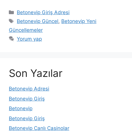
Kategoriler
Betonevip Giriş Adresi
Etiketler
Betonevip Güncel
,
Betonevip Yeni
Güncellemeler
Yorum yap
Son Yazılar
Betonevip Adresi
Betonevip Giriş
Betonevip
Betonevip Giriş
Betonevip Canlı Casinolar