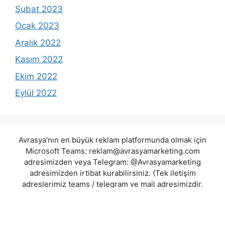
Şubat 2023
Ocak 2023
Aralık 2022
Kasım 2022
Ekim 2022
Eylül 2022
Avrasya'nın en büyük reklam platformunda olmak için
Microsoft Teams:
reklam@avrasyamarketing.com
adresimizden veya Telegram: @Avrasyamarketing
adresimizden irtibat kurabilirsiniz. (Tek iletişim
adreslerimiz teams / telegram ve mail adresimizdir.
Harici hiçbir iletişim adresimiz bulunmamaktadır.
Lütfen itibar etmeyiniz.) Türkiye yasalarına göre 7258
sayılı kanun uyarınca yasa dışı bahis oynamanın