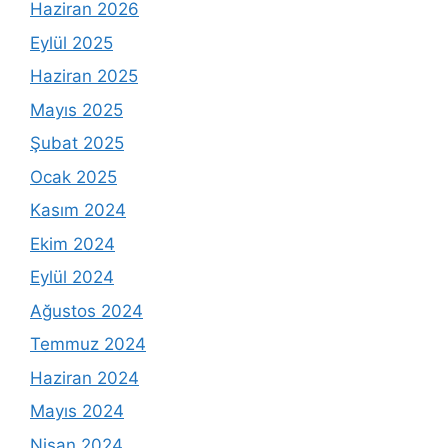
Haziran 2026
Eylül 2025
Haziran 2025
Mayıs 2025
Şubat 2025
Ocak 2025
Kasım 2024
Ekim 2024
Eylül 2024
Ağustos 2024
Temmuz 2024
Haziran 2024
Mayıs 2024
Nisan 2024