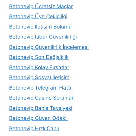
Betonevip Ücretsiz Maçlar
Betonevip Üye Çekiciliği
Betonevip İletişim Bölümü
Betonevip İtibar Güvenilirliği
Betonevip Güvenilirlik İncelemesi
Betonevip Son Değişiklik
Betonevip Kolay Fırsatlar
Betonevip Sosyal İletişim
Betonevip Telegram Hattı
Betonevip Casino Sorunları
Betonevip Bahis Tavsiyesi
Betonevip Güven Odaklı
Betonevip Hızlı Canlı