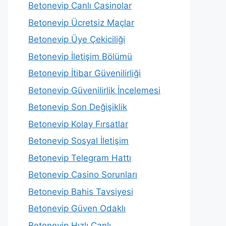
Betonevip Canlı Casinolar
Betonevip Ücretsiz Maçlar
Betonevip Üye Çekiciliği
Betonevip İletişim Bölümü
Betonevip İtibar Güvenilirliği
Betonevip Güvenilirlik İncelemesi
Betonevip Son Değişiklik
Betonevip Kolay Fırsatlar
Betonevip Sosyal İletişim
Betonevip Telegram Hattı
Betonevip Casino Sorunları
Betonevip Bahis Tavsiyesi
Betonevip Güven Odaklı
Betonevip Hızlı Canlı