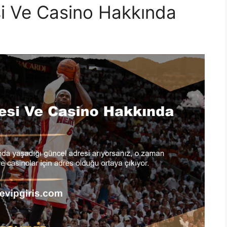
i Ve Casino Hakkında