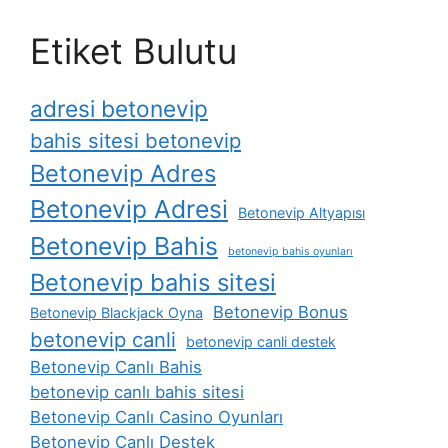
Etiket Bulutu
adresi betonevip
bahis sitesi betonevip
Betonevip Adres
Betonevip Adresi
Betonevip Altyapısı
Betonevip Bahis
betonevip bahis oyunları
Betonevip bahis sitesi
Betonevip Bonus
Betonevip Blackjack Oyna
betonevip canli
betonevip canli destek
Betonevip Canlı Bahis
betonevip canlı bahis sitesi
Betonevip Canlı Casino Oyunları
Betonevip Canlı Destek