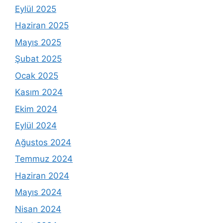
Eylül 2025
Haziran 2025
Mayıs 2025
Şubat 2025
Ocak 2025
Kasım 2024
Ekim 2024
Eylül 2024
Ağustos 2024
Temmuz 2024
Haziran 2024
Mayıs 2024
Nisan 2024