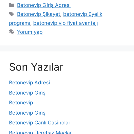
Kategoriler
Betonevip Giriş Adresi
Etiketler
Betonevip Şikayet
,
betonevip üyelik
programı
,
betonevip vip fiyat avantajı
Yorum yap
Son Yazılar
Betonevip Adresi
Betonevip Giriş
Betonevip
Betonevip Giriş
Betonevip Canlı Casinolar
Betonevip Ücretsiz Maçlar