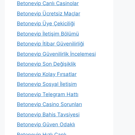
Betonevip Canlı Casinolar
Betonevip Ücretsiz Maçlar
Betonevip Üye Çekiciliği
Betonevip İletişim Bölümü
Betonevip İtibar Güvenilirliği
Betonevip Güvenilirlik İncelemesi
Betonevip Son Değişiklik
Betonevip Kolay Fırsatlar
Betonevip Sosyal İletişim
Betonevip Telegram Hattı
Betonevip Casino Sorunları
Betonevip Bahis Tavsiyesi
Betonevip Güven Odaklı
Betonevip Hızlı Canlı