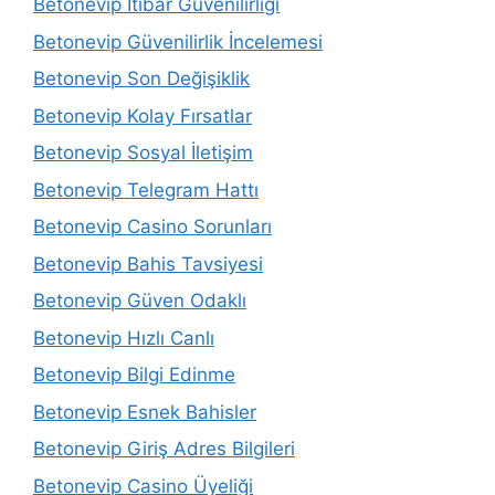
Betonevip İtibar Güvenilirliği
Betonevip Güvenilirlik İncelemesi
Betonevip Son Değişiklik
Betonevip Kolay Fırsatlar
Betonevip Sosyal İletişim
Betonevip Telegram Hattı
Betonevip Casino Sorunları
Betonevip Bahis Tavsiyesi
Betonevip Güven Odaklı
Betonevip Hızlı Canlı
Betonevip Bilgi Edinme
Betonevip Esnek Bahisler
Betonevip Giriş Adres Bilgileri
Betonevip Casino Üyeliği