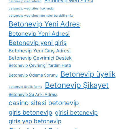
Betonevip Web Sitesi
betonevip web siteleri
betonevip web sitesi hakkında
betonevip web sitesinde neler bulabilirsiniz
Betonevip Yeni Adres
Betonevip Yeni Adresi
Betonevip yeni giriş
Betonevip Yeni Giriş Adresi
Betonevip Çevrimiçi Destek
Betonevip Çevrimiçi Yardım Hattı
Betonevip üyelik
Betonevip Ödeme Sorunu
Betonevip Şikayet
betonevip üyelik formu
Betonevip Şu Anki Adresi
casino sitesi betonevip
giris betonevip
girisi betonevip
giris yap betonevip