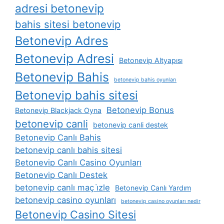
adresi betonevip
bahis sitesi betonevip
Betonevip Adres
Betonevip Adresi
Betonevip Altyapısı
Betonevip Bahis
betonevip bahis oyunları
Betonevip bahis sitesi
Betonevip Bonus
Betonevip Blackjack Oyna
betonevip canli
betonevip canli destek
Betonevip Canlı Bahis
betonevip canlı bahis sitesi
Betonevip Canlı Casino Oyunları
Betonevip Canlı Destek
betonevip canlı maç i̇zle
Betonevip Canlı Yardım
betonevip casino oyunları
betonevip casino oyunları nedir
Betonevip Casino Sitesi