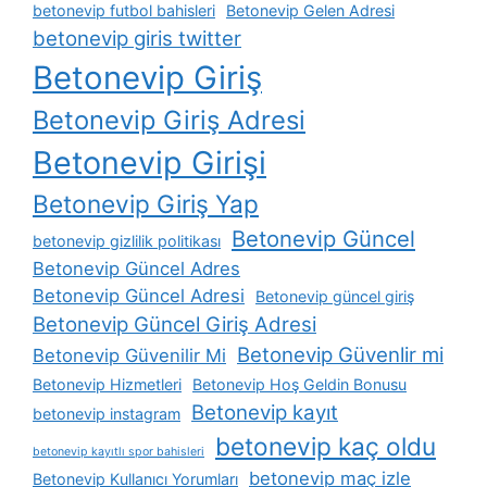
betonevip futbol bahisleri
Betonevip Gelen Adresi
betonevip giris twitter
Betonevip Giriş
Betonevip Giriş Adresi
Betonevip Girişi
Betonevip Giriş Yap
Betonevip Güncel
betonevip gizlilik politikası
Betonevip Güncel Adres
Betonevip Güncel Adresi
Betonevip güncel giriş
Betonevip Güncel Giriş Adresi
Betonevip Güvenlir mi
Betonevip Güvenilir Mi
Betonevip Hizmetleri
Betonevip Hoş Geldin Bonusu
Betonevip kayıt
betonevip instagram
betonevip kaç oldu
betonevip kayıtlı spor bahisleri
betonevip maç izle
Betonevip Kullanıcı Yorumları