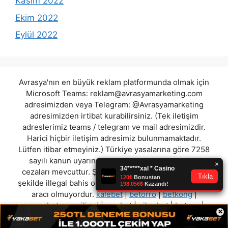
Kasım 2022
Ekim 2022
Eylül 2022
Avrasya'nın en büyük reklam platformunda olmak için
Microsoft Teams:
reklam@avrasyamarketing.com
adresimizden veya Telegram: @Avrasyamarketing
adresimizden irtibat kurabilirsiniz. (Tek iletişim
adreslerimiz teams / telegram ve mail adresimizdir.
Harici hiçbir iletişim adresimiz bulunmamaktadır.
Lütfen itibar etmeyiniz.) Türkiye yasalarına göre 7258
sayılı kanun uyarınca yasa dışı bahis oynamanın
cezaları mevcuttur. Şu an bulunduğunuz site hiç bir
şekilde illegal bahis oyunları oynatmıyor ve oynamaya
aracı olmuyordur.
kalebet
|
betorro
|
betkong
|
parmabetguvenilirmi
|
macbet
|
pikerbet
|
betves
|
×
bahisbeta
"