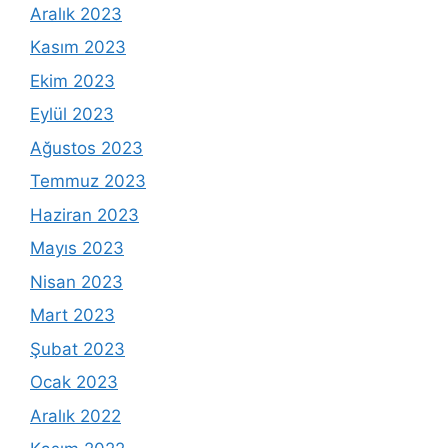
Aralık 2023
Kasım 2023
Ekim 2023
Eylül 2023
Ağustos 2023
Temmuz 2023
Haziran 2023
Mayıs 2023
Nisan 2023
Mart 2023
Şubat 2023
Ocak 2023
Aralık 2022