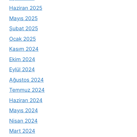
Haziran 2025
Mayıs 2025
Şubat 2025
Ocak 2025
Kasım 2024
Ekim 2024
Eylül 2024
Ağustos 2024
Temmuz 2024
Haziran 2024
Mayıs 2024
Nisan 2024
Mart 2024