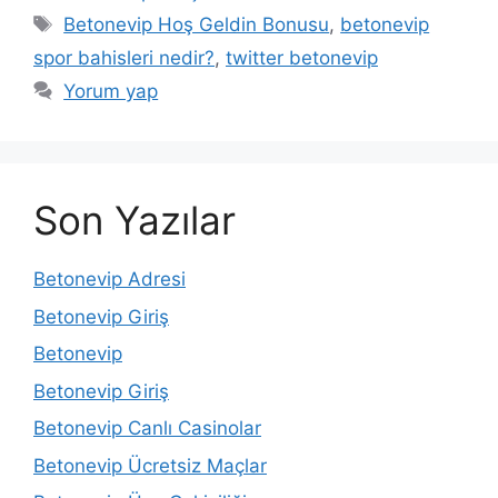
Etiketler
Betonevip Hoş Geldin Bonusu
,
betonevip
spor bahisleri nedir?
,
twitter betonevip
Yorum yap
Son Yazılar
Betonevip Adresi
Betonevip Giriş
Betonevip
Betonevip Giriş
Betonevip Canlı Casinolar
Betonevip Ücretsiz Maçlar