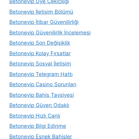
Betonevip Üye Çekiciliği
Betonevip İletişim Bölümü
Betonevip İtibar Güvenilirliği
Betonevip Güvenilirlik İncelemesi
Betonevip Son Değişiklik
Betonevip Kolay Fırsatlar
Betonevip Sosyal İletişim
Betonevip Telegram Hattı
Betonevip Casino Sorunları
Betonevip Bahis Tavsiyesi
Betonevip Güven Odaklı
Betonevip Hızlı Canlı
Betonevip Bilgi Edinme
Betonevip Esnek Bahisler