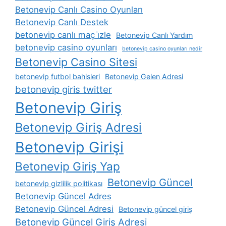
Betonevip Canlı Casino Oyunları
Betonevip Canlı Destek
betonevip canlı maç i̇zle
Betonevip Canlı Yardım
betonevip casino oyunları
betonevip casino oyunları nedir
Betonevip Casino Sitesi
betonevip futbol bahisleri
Betonevip Gelen Adresi
betonevip giris twitter
Betonevip Giriş
Betonevip Giriş Adresi
Betonevip Girişi
Betonevip Giriş Yap
Betonevip Güncel
betonevip gizlilik politikası
Betonevip Güncel Adres
Betonevip Güncel Adresi
Betonevip güncel giriş
Betonevip Güncel Giriş Adresi