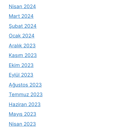
Nisan 2024
Mart 2024
Şubat 2024
Ocak 2024
Aralık 2023
Kasım 2023
Ekim 2023
Eylül 2023
Ağustos 2023
Temmuz 2023
Haziran 2023
Mayıs 2023
Nisan 2023