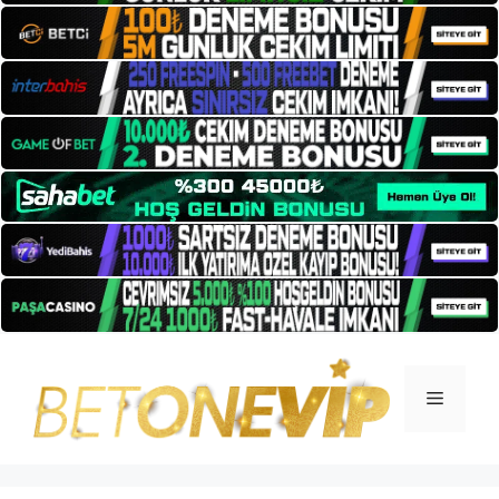
İçeriğe
atla
Menü