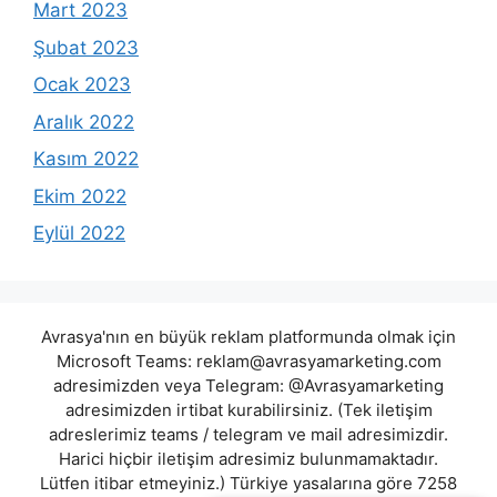
Mart 2023
Şubat 2023
Ocak 2023
Aralık 2022
Kasım 2022
Ekim 2022
Eylül 2022
Avrasya'nın en büyük reklam platformunda olmak için
Microsoft Teams:
reklam@avrasyamarketing.com
adresimizden veya Telegram: @Avrasyamarketing
adresimizden irtibat kurabilirsiniz. (Tek iletişim
adreslerimiz teams / telegram ve mail adresimizdir.
Harici hiçbir iletişim adresimiz bulunmamaktadır.
Lütfen itibar etmeyiniz.) Türkiye yasalarına göre 7258