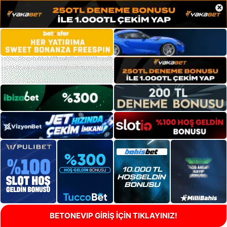
×
BETONEVIP GİRİŞ İÇİN TIKLAYINIZ!