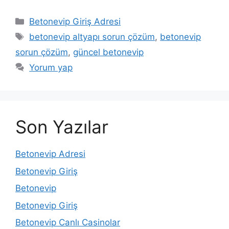
Kategoriler
Betonevip Giriş Adresi
Etiketler
betonevip altyapı sorun çözüm
,
betonevip
sorun çözüm
,
güncel betonevip
Yorum yap
Son Yazılar
Betonevip Adresi
Betonevip Giriş
Betonevip
Betonevip Giriş
Betonevip Canlı Casinolar