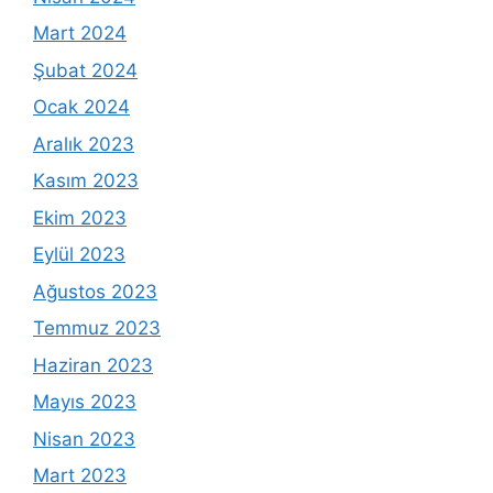
Mart 2024
Şubat 2024
Ocak 2024
Aralık 2023
Kasım 2023
Ekim 2023
Eylül 2023
Ağustos 2023
Temmuz 2023
Haziran 2023
Mayıs 2023
Nisan 2023
Mart 2023