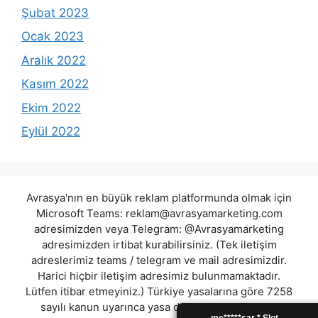
Şubat 2023
Ocak 2023
Aralık 2022
Kasım 2022
Ekim 2022
Eylül 2022
Avrasya'nın en büyük reklam platformunda olmak için
Microsoft Teams:
reklam@avrasyamarketing.com
adresimizden veya Telegram: @Avrasyamarketing
adresimizden irtibat kurabilirsiniz. (Tek iletişim
adreslerimiz teams / telegram ve mail adresimizdir.
Harici hiçbir iletişim adresimiz bulunmamaktadır.
Lütfen itibar etmeyiniz.) Türkiye yasalarına göre 7258
sayılı kanun uyarınca yasa dışı bahis oynamanın