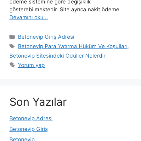
ödeme sistemine göre değişiklik
gösterebilmektedir. Site ayrıca nakit ödeme …
Devamını oku…
Kategoriler
Betonevip Giriş Adresi
Etiketler
Betonevip Para Yatırma Hüküm Ve Koşulları
,
Betonevip Sitesindeki Ödüller Nelerdir
Yorum yap
Son Yazılar
Betonevip Adresi
Betonevip Giriş
Betonevip