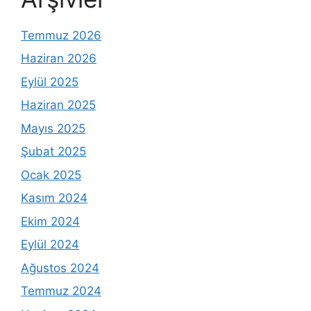
Temmuz 2026
Haziran 2026
Eylül 2025
Haziran 2025
Mayıs 2025
Şubat 2025
Ocak 2025
Kasım 2024
Ekim 2024
Eylül 2024
Ağustos 2024
Temmuz 2024