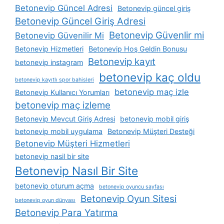
Betonevip Güncel Adresi
Betonevip güncel giriş
Betonevip Güncel Giriş Adresi
Betonevip Güvenlir mi
Betonevip Güvenilir Mi
Betonevip Hizmetleri
Betonevip Hoş Geldin Bonusu
Betonevip kayıt
betonevip instagram
betonevip kaç oldu
betonevip kayıtlı spor bahisleri
betonevip maç izle
Betonevip Kullanıcı Yorumları
betonevip maç izleme
Betonevip Mevcut Giriş Adresi
betonevip mobil giriş
betonevip mobil uygulama
Betonevip Müşteri Desteği
Betonevip Müşteri Hizmetleri
betonevip nasil bir site
Betonevip Nasıl Bir Site
betonevip oturum açma
betonevip oyuncu sayfası
Betonevip Oyun Sitesi
betonevip oyun dünyası
Betonevip Para Yatırma