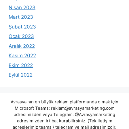
Nisan 2023
Mart 2023
Şubat 2023
Ocak 2023
Aralık 2022
Kasım 2022
Ekim 2022
Eylül 2022
Avrasya'nın en büyük reklam platformunda olmak için
Microsoft Teams:
reklam@avrasyamarketing.com
adresimizden veya Telegram: @Avrasyamarketing
adresimizden irtibat kurabilirsiniz. (Tek iletişim
adreslerimiz teams / telegram ve mail adresimizdir.