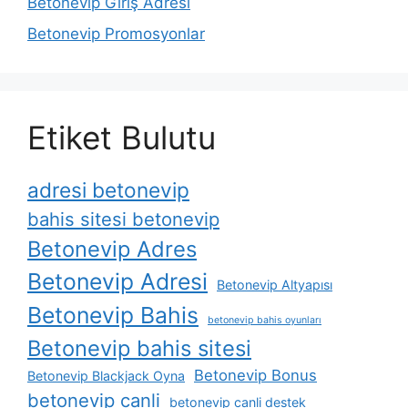
Betonevip Giriş Adresi
Betonevip Promosyonlar
Etiket Bulutu
adresi betonevip
bahis sitesi betonevip
Betonevip Adres
Betonevip Adresi
Betonevip Altyapısı
Betonevip Bahis
betonevip bahis oyunları
Betonevip bahis sitesi
Betonevip Bonus
Betonevip Blackjack Oyna
betonevip canli
betonevip canli destek