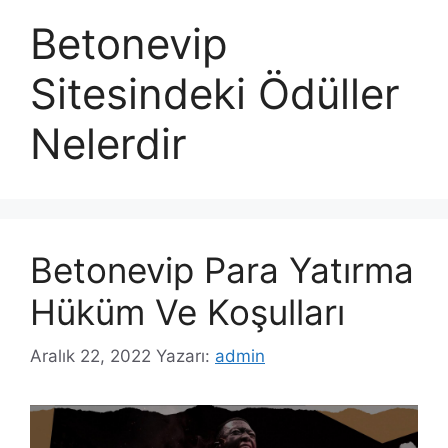
Betonevip
Sitesindeki Ödüller
Nelerdir
Betonevip Para Yatırma
Hüküm Ve Koşulları
Aralık 22, 2022
Yazarı:
admin