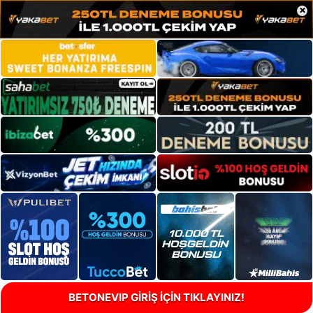
×
BETONEVIP GİRİŞ İÇİN TIKLAYINIZ!