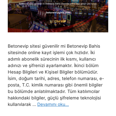
Betonevip sitesi güvenilir mi Betonevip Bahis
sitesinde online kayıt işlemi çok hızlıdır. İki
adımlı abonelik sürecinin ilk kısmı, kullanıcı
adınızı ve şifrenizi ayarlamaktır. İkinci bölüm
Hesap Bilgileri ve Kişisel Bilgiler bölümüdür.
İsim, doğum tarihi, adres, telefon numarası, e-
posta, T.C. kimlik numarası gibi önemli bilgiler
bu bölümde anlatılmaktadır. Tüm katılımcılar
hakkındaki bilgiler, güçlü şifreleme teknolojisi
kullanılarak …
Devamını oku…