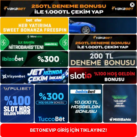
×
BETONEVIP GİRİŞ İÇİN TIKLAYINIZ!