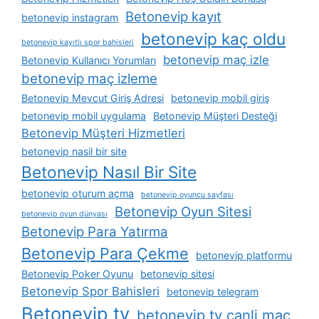
Betonevip kayıt
betonevip instagram
betonevip kaç oldu
betonevip kayıtlı spor bahisleri
betonevip maç izle
Betonevip Kullanıcı Yorumları
betonevip maç izleme
Betonevip Mevcut Giriş Adresi
betonevip mobil giriş
betonevip mobil uygulama
Betonevip Müşteri Desteği
Betonevip Müşteri Hizmetleri
betonevip nasil bir site
Betonevip Nasıl Bir Site
betonevip oturum açma
betonevip oyuncu sayfası
Betonevip Oyun Sitesi
betonevip oyun dünyası
Betonevip Para Yatırma
Betonevip Para Çekme
betonevip platformu
Betonevip Poker Oyunu
betonevip sitesi
Betonevip Spor Bahisleri
betonevip telegram
Betonevip tv
betonevip tv canli maç