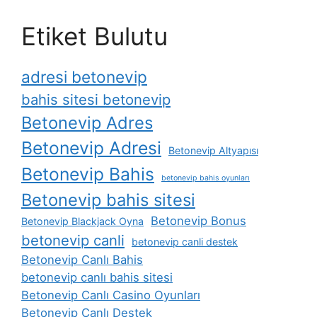
Etiket Bulutu
adresi betonevip
bahis sitesi betonevip
Betonevip Adres
Betonevip Adresi
Betonevip Altyapısı
Betonevip Bahis
betonevip bahis oyunları
Betonevip bahis sitesi
Betonevip Bonus
Betonevip Blackjack Oyna
betonevip canli
betonevip canli destek
Betonevip Canlı Bahis
betonevip canlı bahis sitesi
Betonevip Canlı Casino Oyunları
Betonevip Canlı Destek