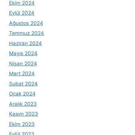
Ekim 2024
Eylül 2024
Ağustos 2024
Temmuz 2024
Haziran 2024
Mayıs 2024
Nisan 2024
Mart 2024
Şubat 2024
Ocak 2024
Aralık 2023
Kasım 2023
Ekim 2023
Eylül 2023