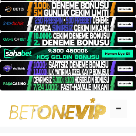
İçeriğe
atla
Menü