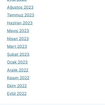
Ağustos 2023
Temmuz 2023
Haziran 2023
Mayıs 2023
Nisan 2023
Mart 2023
Şubat 2023
Ocak 2023
Aralık 2022
Kasım 2022
Ekim 2022
Eylül 2022