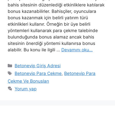
bahis sitesinin düzenlediği etkinliklere katılarak
bonus kazanabilirler. Bahisçiler, oyunculara
bonus kazanmak için belirli yatırım türü
etkinlikleri kullanır. Örneğin bir üye belirli
yöntemleri kullanarak para çekme talebinde
bulunduğunda bonus alamaz ancak bahis
sitesinin önerdiği yöntemi kullanırsa bonus
alabilir. Bu konu ile ilgili …
Devamını oku…
Kategoriler
Betonevip Giriş Adresi
Etiketler
Betonevip Para Çekme
,
Betonevip Para
Çekme Ve Bonusları
Yorum yap