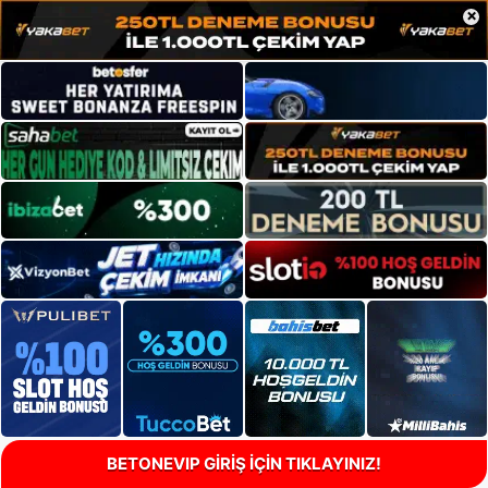
×
BETONEVIP GİRİŞ İÇİN TIKLAYINIZ!