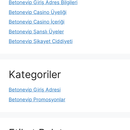
Betonevip Giriş Adres Bilgileri
Betonevip Casino Üyeliği
Betonevip Casino İçeriği
Betonevip Şanslı Üyeler
Betonevip Şikayet Ciddiyeti
Kategoriler
Betonevip Giriş Adresi
Betonevip Promosyonlar