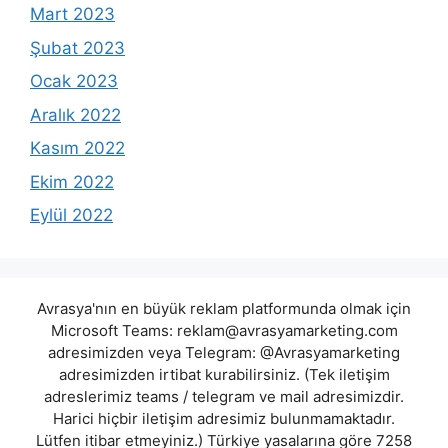
Mart 2023
Şubat 2023
Ocak 2023
Aralık 2022
Kasım 2022
Ekim 2022
Eylül 2022
Avrasya'nın en büyük reklam platformunda olmak için
Microsoft Teams:
reklam@avrasyamarketing.com
adresimizden veya Telegram: @Avrasyamarketing
adresimizden irtibat kurabilirsiniz. (Tek iletişim
adreslerimiz teams / telegram ve mail adresimizdir.
Harici hiçbir iletişim adresimiz bulunmamaktadır.
Lütfen itibar etmeyiniz.) Türkiye yasalarına göre 7258