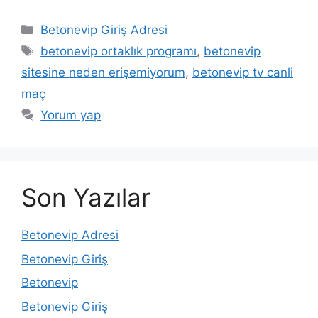
Kategoriler
Betonevip Giriş Adresi
Etiketler
betonevip ortaklık programı
,
betonevip
sitesine neden erişemiyorum
,
betonevip tv canli
maç
Yorum yap
Son Yazılar
Betonevip Adresi
Betonevip Giriş
Betonevip
Betonevip Giriş