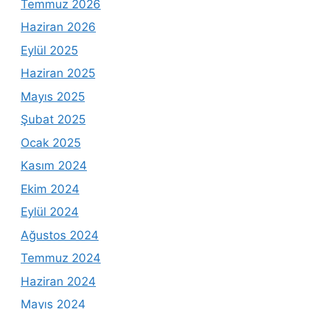
Temmuz 2026
Haziran 2026
Eylül 2025
Haziran 2025
Mayıs 2025
Şubat 2025
Ocak 2025
Kasım 2024
Ekim 2024
Eylül 2024
Ağustos 2024
Temmuz 2024
Haziran 2024
Mayıs 2024