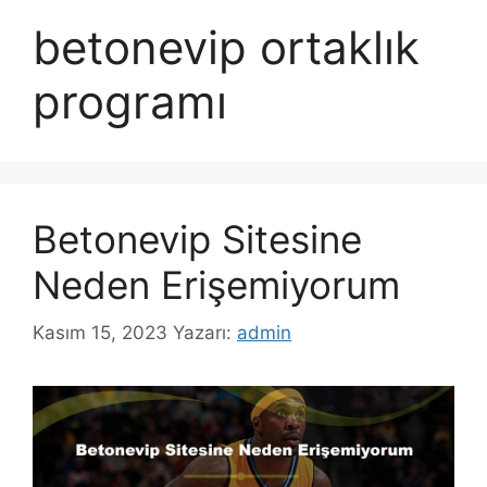
betonevip ortaklık
programı
Betonevip Sitesine
Neden Erişemiyorum
Kasım 15, 2023
Yazarı:
admin