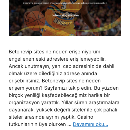
Betonevip sitesine neden erişemiyorum
engellenen eski adreslere erişilemeyebilir.
Ancak unutmayın, yeni cep adresiniz de dahil
olmak üzere dilediğiniz adrese anında
erişebilirsiniz. Betonevip sitesine neden
erişemiyorum? Sayfamızı takip edin. Bu yüzden
birçok yeniliği keşfedebileceğimiz harika bir
organizasyon yarattık. Yıllar süren araştırmalara
dayanarak, yüksek değerli siteler ile çok pahalı
siteler arasında ayrım yaptık. Casino
tutkunlarının üye olurken …
Devamını oku…