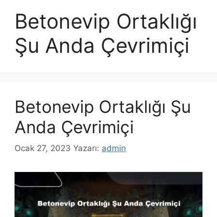
Betonevip Ortaklığı
Şu Anda Çevrimiçi
Betonevip Ortaklığı Şu
Anda Çevrimiçi
Ocak 27, 2023
Yazarı:
admin