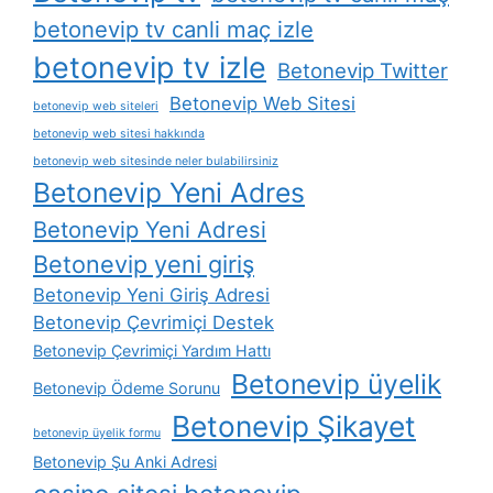
betonevip tv canli maç izle
betonevip tv izle
Betonevip Twitter
Betonevip Web Sitesi
betonevip web siteleri
betonevip web sitesi hakkında
betonevip web sitesinde neler bulabilirsiniz
Betonevip Yeni Adres
Betonevip Yeni Adresi
Betonevip yeni giriş
Betonevip Yeni Giriş Adresi
Betonevip Çevrimiçi Destek
Betonevip Çevrimiçi Yardım Hattı
Betonevip üyelik
Betonevip Ödeme Sorunu
Betonevip Şikayet
betonevip üyelik formu
Betonevip Şu Anki Adresi