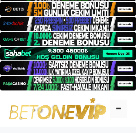
İçeriğe
atla
Menü