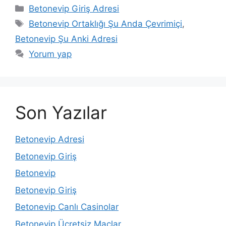
Kategoriler
Betonevip Giriş Adresi
Etiketler
Betonevip Ortaklığı Şu Anda Çevrimiçi
,
Betonevip Şu Anki Adresi
Yorum yap
Son Yazılar
Betonevip Adresi
Betonevip Giriş
Betonevip
Betonevip Giriş
Betonevip Canlı Casinolar
Betonevip Ücretsiz Maçlar