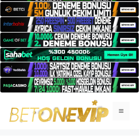
İçeriğe
atla
Menü