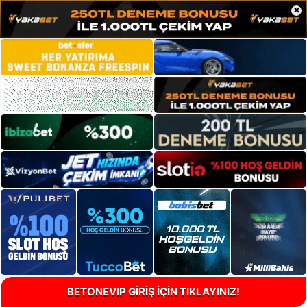
×
BETONEVIP GİRİŞ İÇİN TIKLAYINIZ!