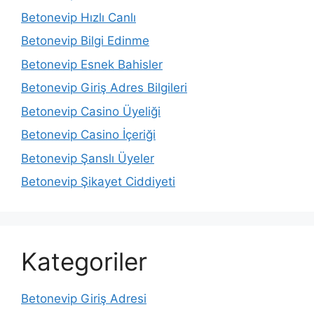
Betonevip Hızlı Canlı
Betonevip Bilgi Edinme
Betonevip Esnek Bahisler
Betonevip Giriş Adres Bilgileri
Betonevip Casino Üyeliği
Betonevip Casino İçeriği
Betonevip Şanslı Üyeler
Betonevip Şikayet Ciddiyeti
Kategoriler
Betonevip Giriş Adresi