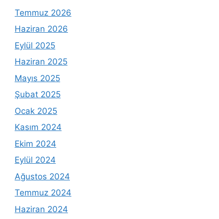
Temmuz 2026
Haziran 2026
Eylül 2025
Haziran 2025
Mayıs 2025
Şubat 2025
Ocak 2025
Kasım 2024
Ekim 2024
Eylül 2024
Ağustos 2024
Temmuz 2024
Haziran 2024