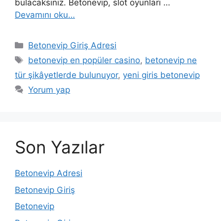
bulacaksınız. Betonevip, slot oyunları …
Devamını oku…
Kategoriler
Betonevip Giriş Adresi
Etiketler
betonevip en popüler casino
,
betonevip ne
tür şikâyetlerde bulunuyor
,
yeni giris betonevip
Yorum yap
Son Yazılar
Betonevip Adresi
Betonevip Giriş
Betonevip