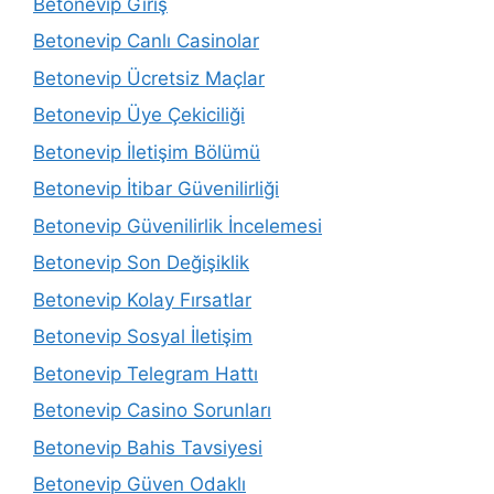
Betonevip Giriş
Betonevip Canlı Casinolar
Betonevip Ücretsiz Maçlar
Betonevip Üye Çekiciliği
Betonevip İletişim Bölümü
Betonevip İtibar Güvenilirliği
Betonevip Güvenilirlik İncelemesi
Betonevip Son Değişiklik
Betonevip Kolay Fırsatlar
Betonevip Sosyal İletişim
Betonevip Telegram Hattı
Betonevip Casino Sorunları
Betonevip Bahis Tavsiyesi
Betonevip Güven Odaklı