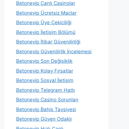
Betonevip Canlı Casinolar
Betonevip Ücretsiz Maçlar
Betonevip Üye Çekiciliği
Betonevip İletişim Bölümü
Betonevip İtibar Güvenilirliği
Betonevip Güvenilirlik İncelemesi
Betonevip Son Değişiklik
Betonevip Kolay Fırsatlar
Betonevip Sosyal İletişim
Betonevip Telegram Hattı
Betonevip Casino Sorunları
Betonevip Bahis Tavsiyesi
Betonevip Güven Odaklı
Betonevip Hızlı Canlı