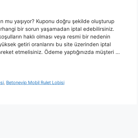
run mu yaşıyor? Kuponu doğru şekilde oluşturup
erhangi bir sorun yaşamadan iptal edebilirsiniz.
 koşulların haklı olması veya resmi bir nedenin
ksek getiri oranlarını bu site üzerinden iptal
hareket etmelisiniz. Ödeme yaptığınızda müşteri …
si
,
Betonevip Mobil Rulet Lobisi