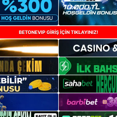
BETONEVIP GİRİŞ İÇİN TIKLAYINIZ!