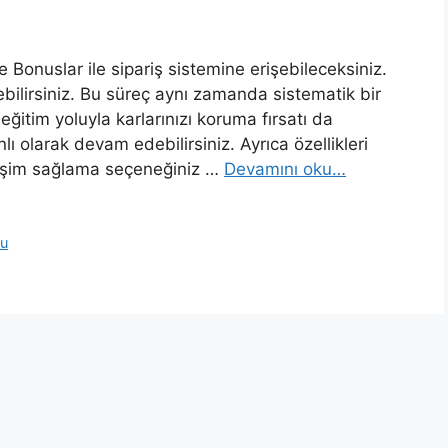
Bonuslar ile sipariş sistemine erişebileceksiniz.
yebilirsiniz. Bu süreç aynı zamanda sistematik bir
 eğitim yoluyla karlarınızı koruma fırsatı da
ı olarak devam edebilirsiniz. Ayrıca özellikleri
rişim sağlama seçeneğiniz …
Devamını oku…
nu