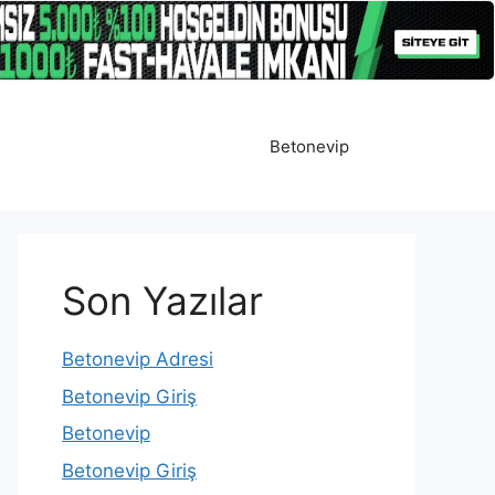
Betonevip
Son Yazılar
Betonevip Adresi
Betonevip Giriş
Betonevip
Betonevip Giriş