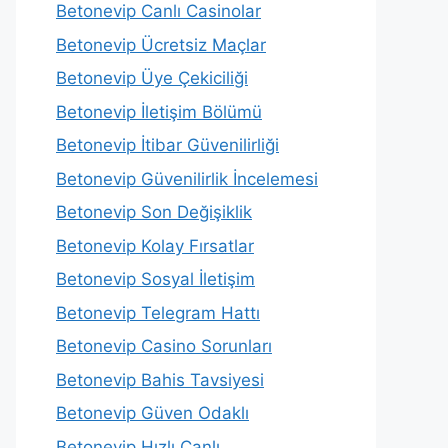
Betonevip Canlı Casinolar
Betonevip Ücretsiz Maçlar
Betonevip Üye Çekiciliği
Betonevip İletişim Bölümü
Betonevip İtibar Güvenilirliği
Betonevip Güvenilirlik İncelemesi
Betonevip Son Değişiklik
Betonevip Kolay Fırsatlar
Betonevip Sosyal İletişim
Betonevip Telegram Hattı
Betonevip Casino Sorunları
Betonevip Bahis Tavsiyesi
Betonevip Güven Odaklı
Betonevip Hızlı Canlı