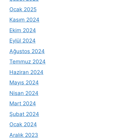
Ocak 2025
Kasım 2024
Ekim 2024
Eylül 2024
Ağustos 2024
Temmuz 2024
Haziran 2024
Mayıs 2024
Nisan 2024
Mart 2024
Şubat 2024
Ocak 2024
Aralık 2023