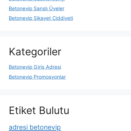
Betonevip Şanslı Üyeler
Betonevip Şikayet Ciddiyeti
Kategoriler
Betonevip Giriş Adresi
Betonevip Promosyonlar
Etiket Bulutu
adresi betonevip