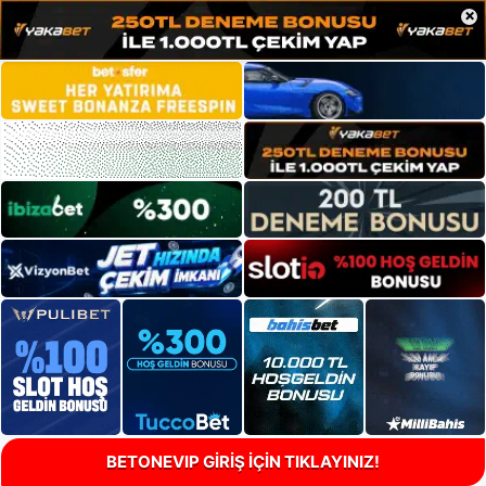
×
BETONEVIP GİRİŞ İÇİN TIKLAYINIZ!