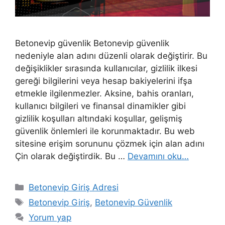
Betonevip güvenlik Betonevip güvenlik
nedeniyle alan adını düzenli olarak değiştirir. Bu
değişiklikler sırasında kullanıcılar, gizlilik ilkesi
gereği bilgilerini veya hesap bakiyelerini ifşa
etmekle ilgilenmezler. Aksine, bahis oranları,
kullanıcı bilgileri ve finansal dinamikler gibi
gizlilik koşulları altındaki koşullar, gelişmiş
güvenlik önlemleri ile korunmaktadır. Bu web
sitesine erişim sorununu çözmek için alan adını
Çin olarak değiştirdik. Bu …
Devamını oku…
Kategoriler
Betonevip Giriş Adresi
Etiketler
Betonevip Giriş
,
Betonevip Güvenlik
Yorum yap