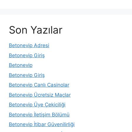
Son Yazılar
Betonevip Adresi
Betonevip Giriş
Betonevip
Betonevip Giriş
Betonevip Canlı Casinolar
Betonevip Ücretsiz Maçlar
Betonevip Üye Çekiciliği
Betonevip İletişim Bölümü
Betonevip İtibar Güvenilirliği