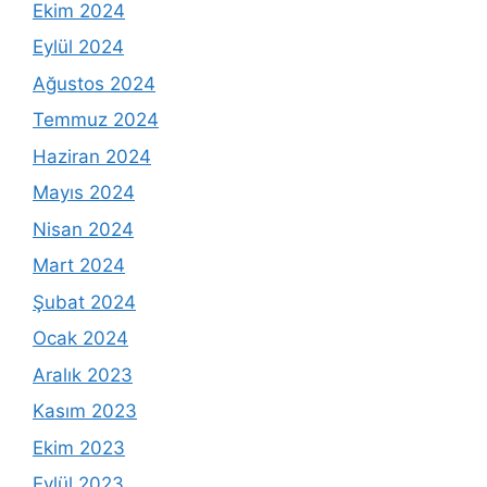
Ekim 2024
Eylül 2024
Ağustos 2024
Temmuz 2024
Haziran 2024
Mayıs 2024
Nisan 2024
Mart 2024
Şubat 2024
Ocak 2024
Aralık 2023
Kasım 2023
Ekim 2023
Eylül 2023