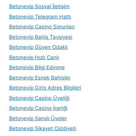
Betonevip Sosyal İletişim
Betonevip Telegram Hattı
Betonevip Casino Sorunları
Betonevip Bahis Tavsiyesi
Betonevip Güven Odaklı
Betonevip Hızlı Canlı
Betonevip Bilgi Edinme
Betonevip Esnek Bahisler
Betonevip Giriş Adres Bilgileri
Betonevip Casino Üyeliği
Betonevip Casino İçeriği
Betonevip Şanslı Üyeler
Betonevip Şikayet Ciddiyeti