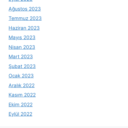
Ağustos 2023
Temmuz 2023
Haziran 2023
Mayıs 2023
Nisan 2023
Mart 2023
Şubat 2023
Ocak 2023
Aralık 2022
Kasım 2022
Ekim 2022
Eylül 2022