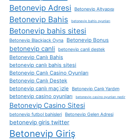
Betonevip Adresi
Betonevip Altyapısı
Betonevip Bahis
betonevip bahis oyunları
Betonevip bahis sitesi
Betonevip Bonus
Betonevip Blackjack Oyna
betonevip canli
betonevip canli destek
Betonevip Canlı Bahis
betonevip canlı bahis sitesi
Betonevip Canlı Casino Oyunları
Betonevip Canlı Destek
betonevip canlı maç i̇zle
Betonevip Canlı Yardım
betonevip casino oyunları
betonevip casino oyunları nedir
Betonevip Casino Sitesi
betonevip futbol bahisleri
Betonevip Gelen Adresi
betonevip giris twitter
Betonevip Giriş