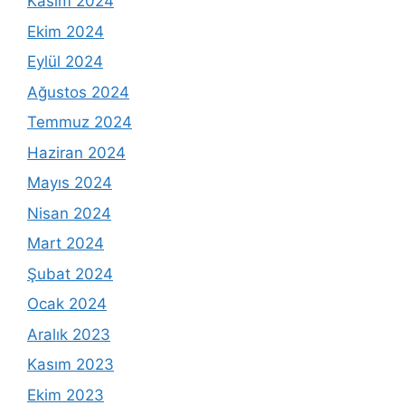
Kasım 2024
Ekim 2024
Eylül 2024
Ağustos 2024
Temmuz 2024
Haziran 2024
Mayıs 2024
Nisan 2024
Mart 2024
Şubat 2024
Ocak 2024
Aralık 2023
Kasım 2023
Ekim 2023