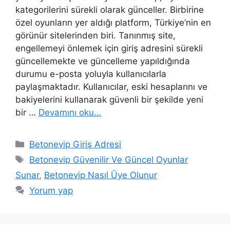
kategorilerini sürekli olarak günceller. Birbirine
özel oyunların yer aldığı platform, Türkiye’nin en
görünür sitelerinden biri. Tanınmış site,
engellemeyi önlemek için giriş adresini sürekli
güncellemekte ve güncelleme yapıldığında
durumu e-posta yoluyla kullanıcılarla
paylaşmaktadır. Kullanıcılar, eski hesaplarını ve
bakiyelerini kullanarak güvenli bir şekilde yeni
bir …
Devamını oku…
Kategoriler
Betonevip Giriş Adresi
Etiketler
Betonevip Güvenilir Ve Güncel Oyunlar
Sunar
,
Betonevip Nasıl Üye Olunur
Yorum yap