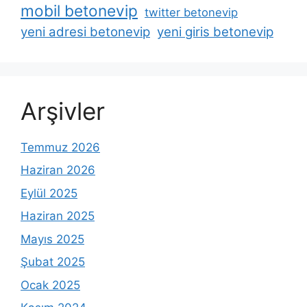
mobil betonevip
twitter betonevip
yeni adresi betonevip
yeni giris betonevip
Arşivler
Temmuz 2026
Haziran 2026
Eylül 2025
Haziran 2025
Mayıs 2025
Şubat 2025
Ocak 2025