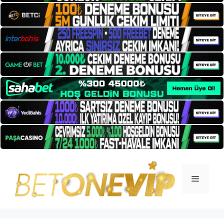
İçeriğe
atla
Menü