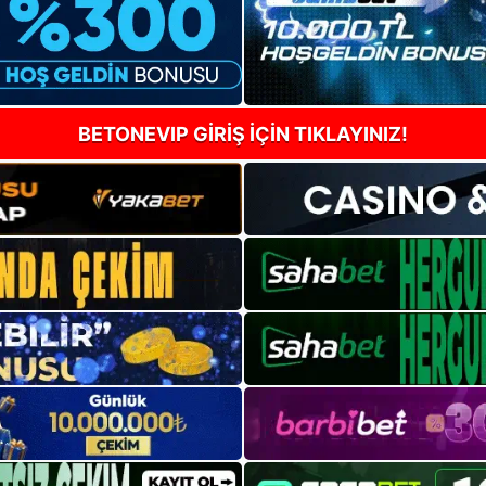
BETONEVIP GİRİŞ İÇİN TIKLAYINIZ!