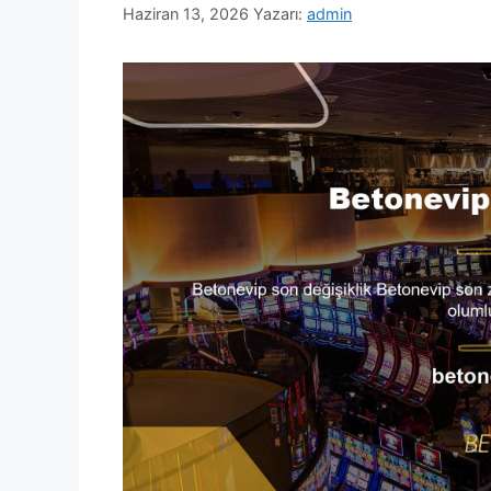
Haziran 13, 2026
Yazarı:
admin