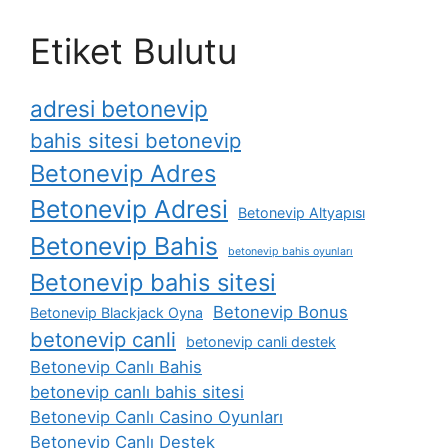
Etiket Bulutu
adresi betonevip
bahis sitesi betonevip
Betonevip Adres
Betonevip Adresi
Betonevip Altyapısı
Betonevip Bahis
betonevip bahis oyunları
Betonevip bahis sitesi
Betonevip Bonus
Betonevip Blackjack Oyna
betonevip canli
betonevip canli destek
Betonevip Canlı Bahis
betonevip canlı bahis sitesi
Betonevip Canlı Casino Oyunları
Betonevip Canlı Destek