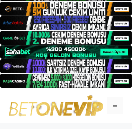
İçeriğe
atla
Menü