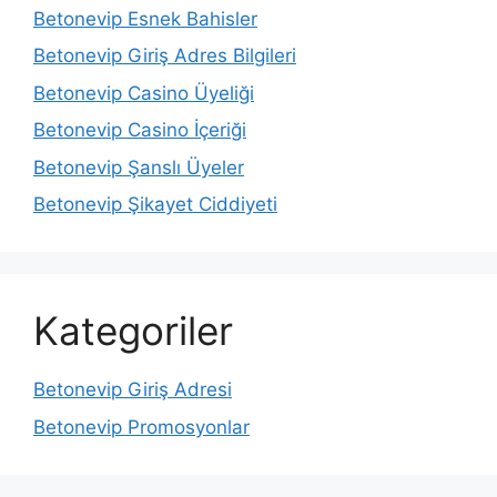
Betonevip Esnek Bahisler
Betonevip Giriş Adres Bilgileri
Betonevip Casino Üyeliği
Betonevip Casino İçeriği
Betonevip Şanslı Üyeler
Betonevip Şikayet Ciddiyeti
Kategoriler
Betonevip Giriş Adresi
Betonevip Promosyonlar