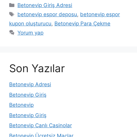
Kategoriler
Betonevip Giriş Adresi
Etiketler
betonevip espor deposu
,
betonevip espor
kupon oluşturucu
,
Betonevip Para Çekme
Yorum yap
Son Yazılar
Betonevip Adresi
Betonevip Giriş
Betonevip
Betonevip Giriş
Betonevip Canlı Casinolar
Betonevip Ücretsiz Maçlar