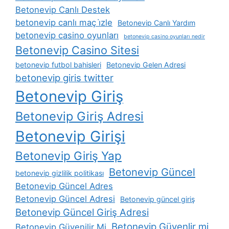
Betonevip Canlı Destek
betonevip canlı maç i̇zle
Betonevip Canlı Yardım
betonevip casino oyunları
betonevip casino oyunları nedir
Betonevip Casino Sitesi
betonevip futbol bahisleri
Betonevip Gelen Adresi
betonevip giris twitter
Betonevip Giriş
Betonevip Giriş Adresi
Betonevip Girişi
Betonevip Giriş Yap
Betonevip Güncel
betonevip gizlilik politikası
Betonevip Güncel Adres
Betonevip Güncel Adresi
Betonevip güncel giriş
Betonevip Güncel Giriş Adresi
Betonevip Güvenlir mi
Betonevip Güvenilir Mi