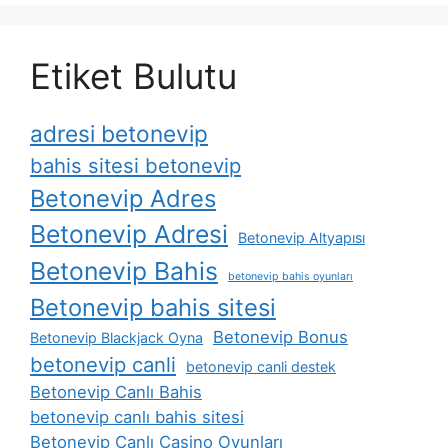
Etiket Bulutu
adresi betonevip
bahis sitesi betonevip
Betonevip Adres
Betonevip Adresi
Betonevip Altyapısı
Betonevip Bahis
betonevip bahis oyunları
Betonevip bahis sitesi
Betonevip Bonus
Betonevip Blackjack Oyna
betonevip canli
betonevip canli destek
Betonevip Canlı Bahis
betonevip canlı bahis sitesi
Betonevip Canlı Casino Oyunları