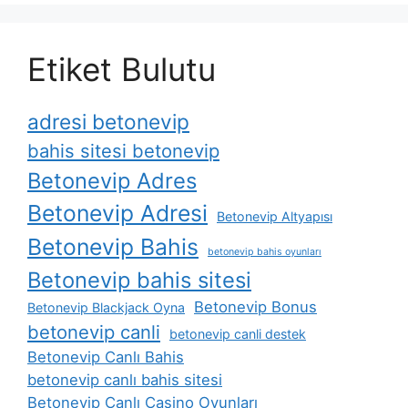
Etiket Bulutu
adresi betonevip
bahis sitesi betonevip
Betonevip Adres
Betonevip Adresi
Betonevip Altyapısı
Betonevip Bahis
betonevip bahis oyunları
Betonevip bahis sitesi
Betonevip Bonus
Betonevip Blackjack Oyna
betonevip canli
betonevip canli destek
Betonevip Canlı Bahis
betonevip canlı bahis sitesi
Betonevip Canlı Casino Oyunları