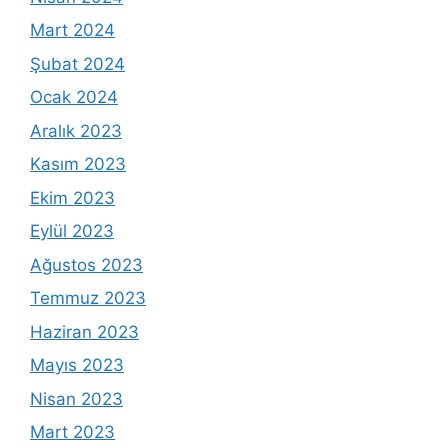
Mart 2024
Şubat 2024
Ocak 2024
Aralık 2023
Kasım 2023
Ekim 2023
Eylül 2023
Ağustos 2023
Temmuz 2023
Haziran 2023
Mayıs 2023
Nisan 2023
Mart 2023