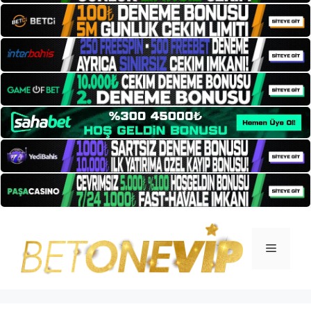
İçeriğe
atla
Menü