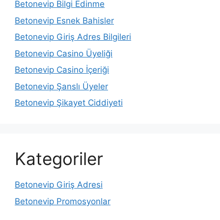
Betonevip Bilgi Edinme
Betonevip Esnek Bahisler
Betonevip Giriş Adres Bilgileri
Betonevip Casino Üyeliği
Betonevip Casino İçeriği
Betonevip Şanslı Üyeler
Betonevip Şikayet Ciddiyeti
Kategoriler
Betonevip Giriş Adresi
Betonevip Promosyonlar