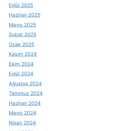
Eylül 2025
Haziran 2025
Mayıs 2025
Şubat 2025
Ocak 2025
Kasım 2024
Ekim 2024
Eylül 2024
Ağustos 2024
Temmuz 2024
Haziran 2024
Mayıs 2024
Nisan 2024