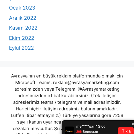
Ocak 2023
Aralık 2022
Kasım 2022
Ekim 2022
Eylül 2022
Avrasya'nın en büyük reklam platformunda olmak için
Microsoft Teams:
reklam@avrasyamarketing.com
adresimizden veya Telegram: @Avrasyamarketing
adresimizden irtibat kurabilirsiniz. (Tek iletişim
adreslerimiz teams / telegram ve mail adresimizdir.
Harici hiçbir iletişim adresimiz bulunmamaktadır.
Lütfen itibar etmeyiniz.) Türkiye yasalarına göre 7258
sayılı kanun uyarınca yasa dışı bahis oynamanın
cezaları mevcuttur. Şu an bulunduğunuz site hiç bir