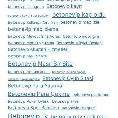
Betonevip kayıt
betonevip instagram
betonevip kaç oldu
betonevip kayıtlı spor bahisleri
betonevip maç izle
Betonevip Kullanıcı Yorumları
betonevip maç izleme
Betonevip Mevcut Giriş Adresi
betonevip mobil giriş
betonevip mobil uygulama
Betonevip Müşteri Desteği
Betonevip Müşteri Hizmetleri
betonevip nasil bir site
Betonevip Nasıl Bir Site
betonevip oturum açma
betonevip oyuncu sayfası
Betonevip Oyun Sitesi
betonevip oyun dünyası
Betonevip Para Yatırma
Betonevip Para Çekme
betonevip platformu
Betonevip Poker Oyunu
betonevip sitesi
Betonevip Spor Bahisleri
betonevip telegram
Betonevip tv
betonevip tv canli maç