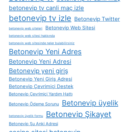
betonevip tv canli maç izle
betonevip tv izle
Betonevip Twitter
Betonevip Web Sitesi
betonevip web siteleri
betonevip web sitesi hakkında
betonevip web sitesinde neler bulabilirsiniz
Betonevip Yeni Adres
Betonevip Yeni Adresi
Betonevip yeni giriş
Betonevip Yeni Giriş Adresi
Betonevip Çevrimiçi Destek
Betonevip Çevrimiçi Yardım Hattı
Betonevip üyelik
Betonevip Ödeme Sorunu
Betonevip Şikayet
betonevip üyelik formu
Betonevip Şu Anki Adresi