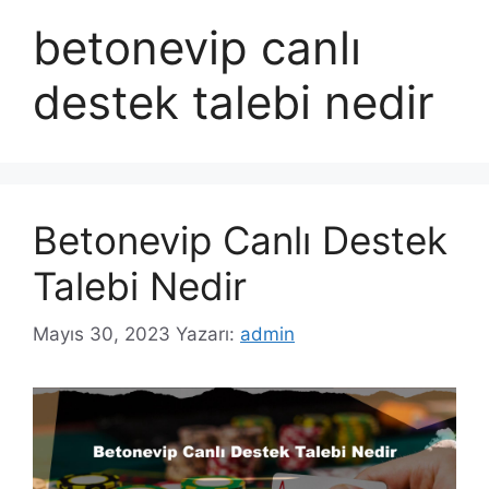
betonevip canlı
destek talebi nedir
Betonevip Canlı Destek
Talebi Nedir
Mayıs 30, 2023
Yazarı:
admin