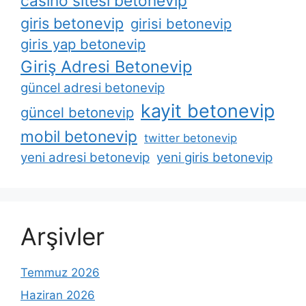
casino sitesi betonevip
giris betonevip
girisi betonevip
giris yap betonevip
Giriş Adresi Betonevip
güncel adresi betonevip
kayit betonevip
güncel betonevip
mobil betonevip
twitter betonevip
yeni adresi betonevip
yeni giris betonevip
Arşivler
Temmuz 2026
Haziran 2026