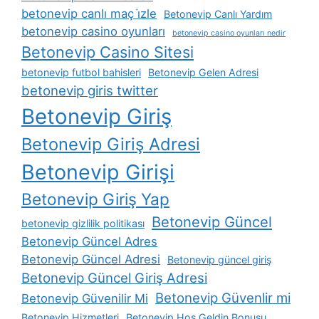
betonevip canlı maç i̇zle
Betonevip Canlı Yardım
betonevip casino oyunları
betonevip casino oyunları nedir
Betonevip Casino Sitesi
betonevip futbol bahisleri
Betonevip Gelen Adresi
betonevip giris twitter
Betonevip Giriş
Betonevip Giriş Adresi
Betonevip Girişi
Betonevip Giriş Yap
Betonevip Güncel
betonevip gizlilik politikası
Betonevip Güncel Adres
Betonevip Güncel Adresi
Betonevip güncel giriş
Betonevip Güncel Giriş Adresi
Betonevip Güvenlir mi
Betonevip Güvenilir Mi
Betonevip Hizmetleri
Betonevip Hoş Geldin Bonusu