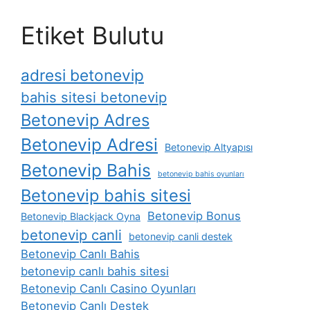
Etiket Bulutu
adresi betonevip
bahis sitesi betonevip
Betonevip Adres
Betonevip Adresi
Betonevip Altyapısı
Betonevip Bahis
betonevip bahis oyunları
Betonevip bahis sitesi
Betonevip Bonus
Betonevip Blackjack Oyna
betonevip canli
betonevip canli destek
Betonevip Canlı Bahis
betonevip canlı bahis sitesi
Betonevip Canlı Casino Oyunları
Betonevip Canlı Destek