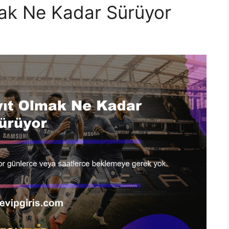
ak Ne Kadar Sürüyor