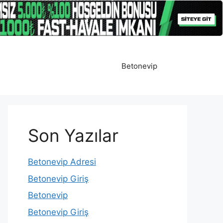
Betonevip
Son Yazılar
Betonevip Adresi
Betonevip Giriş
Betonevip
Betonevip Giriş