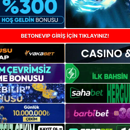
BETONEVIP GİRİŞ İÇİN TIKLAYINIZ!