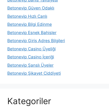
Betonevip Güven Odaklı
Betonevip Hızlı Canlı
Betonevip Bilgi Edinme
Betonevip Esnek Bahisler
Betonevip Giriş Adres Bilgileri
Betonevip Casino Üyeliği
Betonevip Casino İçeriği
Betonevip Şanslı Üyeler
Betonevip Şikayet Ciddiyeti
Kategoriler