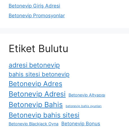
Betonevip Giriş Adresi
Betonevip Promosyonlar
Etiket Bulutu
adresi betonevip
bahis sitesi betonevip
Betonevip Adres
Betonevip Adresi
Betonevip Altyapısı
Betonevip Bahis
betonevip bahis oyunları
Betonevip bahis sitesi
Betonevip Bonus
Betonevip Blackjack Oyna