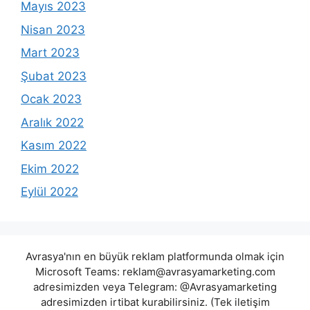
Mayıs 2023
Nisan 2023
Mart 2023
Şubat 2023
Ocak 2023
Aralık 2022
Kasım 2022
Ekim 2022
Eylül 2022
Avrasya'nın en büyük reklam platformunda olmak için
Microsoft Teams:
reklam@avrasyamarketing.com
adresimizden veya Telegram: @Avrasyamarketing
adresimizden irtibat kurabilirsiniz. (Tek iletişim