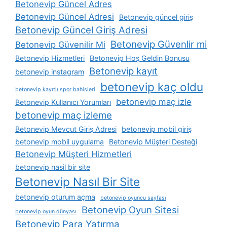
Betonevip Güncel Adres
Betonevip Güncel Adresi
Betonevip güncel giriş
Betonevip Güncel Giriş Adresi
Betonevip Güvenlir mi
Betonevip Güvenilir Mi
Betonevip Hizmetleri
Betonevip Hoş Geldin Bonusu
Betonevip kayıt
betonevip instagram
betonevip kaç oldu
betonevip kayıtlı spor bahisleri
betonevip maç izle
Betonevip Kullanıcı Yorumları
betonevip maç izleme
Betonevip Mevcut Giriş Adresi
betonevip mobil giriş
betonevip mobil uygulama
Betonevip Müşteri Desteği
Betonevip Müşteri Hizmetleri
betonevip nasil bir site
Betonevip Nasıl Bir Site
betonevip oturum açma
betonevip oyuncu sayfası
Betonevip Oyun Sitesi
betonevip oyun dünyası
Betonevip Para Yatırma