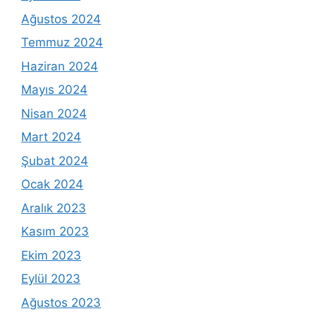
Ağustos 2024
Temmuz 2024
Haziran 2024
Mayıs 2024
Nisan 2024
Mart 2024
Şubat 2024
Ocak 2024
Aralık 2023
Kasım 2023
Ekim 2023
Eylül 2023
Ağustos 2023