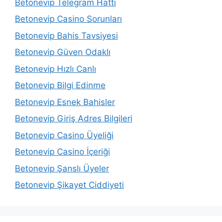
Betonevip Telegram Hattı
Betonevip Casino Sorunları
Betonevip Bahis Tavsiyesi
Betonevip Güven Odaklı
Betonevip Hızlı Canlı
Betonevip Bilgi Edinme
Betonevip Esnek Bahisler
Betonevip Giriş Adres Bilgileri
Betonevip Casino Üyeliği
Betonevip Casino İçeriği
Betonevip Şanslı Üyeler
Betonevip Şikayet Ciddiyeti