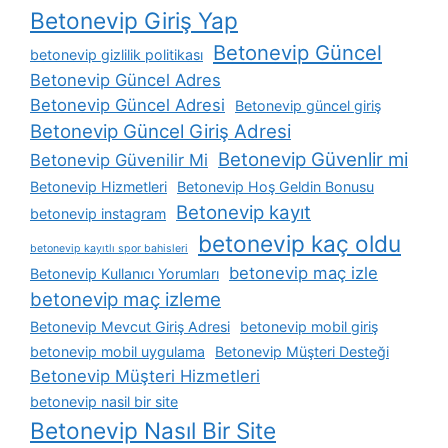
Betonevip Giriş Yap
Betonevip Güncel
betonevip gizlilik politikası
Betonevip Güncel Adres
Betonevip Güncel Adresi
Betonevip güncel giriş
Betonevip Güncel Giriş Adresi
Betonevip Güvenlir mi
Betonevip Güvenilir Mi
Betonevip Hizmetleri
Betonevip Hoş Geldin Bonusu
Betonevip kayıt
betonevip instagram
betonevip kaç oldu
betonevip kayıtlı spor bahisleri
betonevip maç izle
Betonevip Kullanıcı Yorumları
betonevip maç izleme
Betonevip Mevcut Giriş Adresi
betonevip mobil giriş
betonevip mobil uygulama
Betonevip Müşteri Desteği
Betonevip Müşteri Hizmetleri
betonevip nasil bir site
Betonevip Nasıl Bir Site