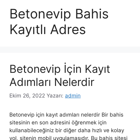
Betonevip Bahis
Kayıtlı Adres
Betonevip İçin Kayıt
Adımları Nelerdir
Ekim 26, 2022
Yazarı:
admin
Betonevip için kayıt adımları nelerdir Bir bahis
sitesinin en son adresini öğrenmek için
kullanabileceğiniz bir diğer daha hızlı ve kolay
yol, sitenin mobil uygulamasıdır. Bu bahis sitesi