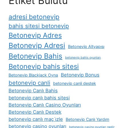
Etiket Bulutu
adresi betonevip
bahis sitesi betonevip
Betonevip Adres
Betonevip Adresi
Betonevip Altyapısı
Betonevip Bahis
betonevip bahis oyunları
Betonevip bahis sitesi
Betonevip Bonus
Betonevip Blackjack Oyna
betonevip canli
betonevip canli destek
Betonevip Canlı Bahis
betonevip canlı bahis sitesi
Betonevip Canlı Casino Oyunları
Betonevip Canlı Destek
betonevip canlı maç i̇zle
Betonevip Canlı Yardım
betonevip casino oyunları
betonevip casino oyunları nedir