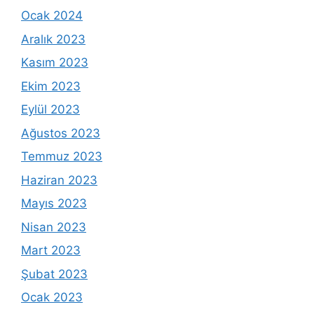
Ocak 2024
Aralık 2023
Kasım 2023
Ekim 2023
Eylül 2023
Ağustos 2023
Temmuz 2023
Haziran 2023
Mayıs 2023
Nisan 2023
Mart 2023
Şubat 2023
Ocak 2023