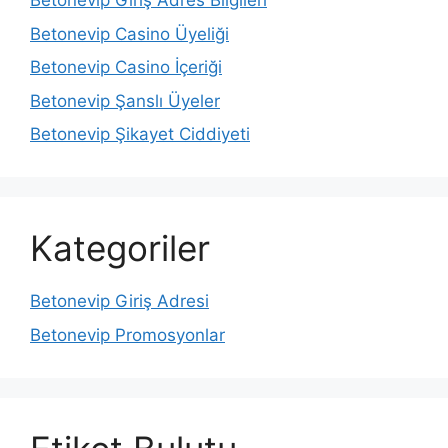
Betonevip Giriş Adres Bilgileri
Betonevip Casino Üyeliği
Betonevip Casino İçeriği
Betonevip Şanslı Üyeler
Betonevip Şikayet Ciddiyeti
Kategoriler
Betonevip Giriş Adresi
Betonevip Promosyonlar