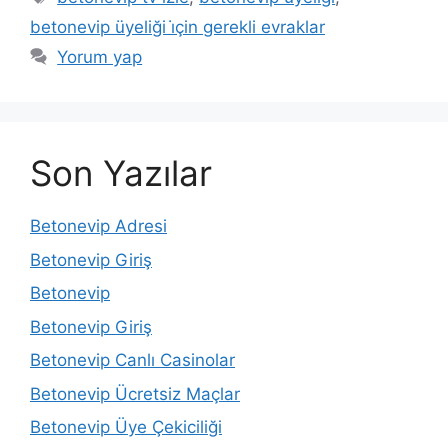
betonevip üyeliği i̇çin gerekli evraklar
Yorum yap
Son Yazılar
Betonevip Adresi
Betonevip Giriş
Betonevip
Betonevip Giriş
Betonevip Canlı Casinolar
Betonevip Ücretsiz Maçlar
Betonevip Üye Çekiciliği