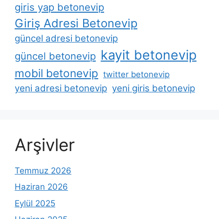
giris yap betonevip
Giriş Adresi Betonevip
güncel adresi betonevip
kayit betonevip
güncel betonevip
mobil betonevip
twitter betonevip
yeni adresi betonevip
yeni giris betonevip
Arşivler
Temmuz 2026
Haziran 2026
Eylül 2025