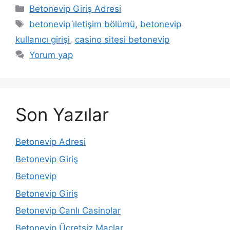
Kategoriler
Betonevip Giriş Adresi
Etiketler
betonevip i̇letişim bölümü
,
betonevip
kullanıcı girişi
,
casino sitesi betonevip
Yorum yap
Son Yazılar
Betonevip Adresi
Betonevip Giriş
Betonevip
Betonevip Giriş
Betonevip Canlı Casinolar
Betonevip Ücretsiz Maçlar