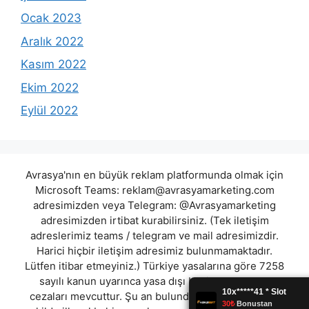
Ocak 2023
Aralık 2022
Kasım 2022
Ekim 2022
Eylül 2022
Avrasya'nın en büyük reklam platformunda olmak için
Microsoft Teams:
reklam@avrasyamarketing.com
adresimizden veya Telegram: @Avrasyamarketing
adresimizden irtibat kurabilirsiniz. (Tek iletişim
adreslerimiz teams / telegram ve mail adresimizdir.
Harici hiçbir iletişim adresimiz bulunmamaktadır.
Lütfen itibar etmeyiniz.) Türkiye yasalarına göre 7258
sayılı kanun uyarınca yasa dışı bahis oynamanın
cezaları mevcuttur. Şu an bulunduğunuz site hiç bir