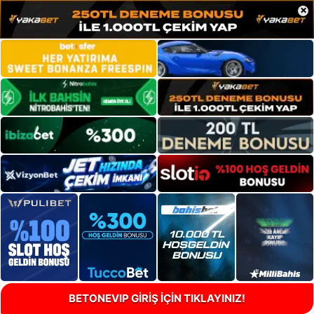
×
BETONEVIP GİRİŞ İÇİN TIKLAYINIZ!