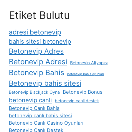
Etiket Bulutu
adresi betonevip
bahis sitesi betonevip
Betonevip Adres
Betonevip Adresi
Betonevip Altyapısı
Betonevip Bahis
betonevip bahis oyunları
Betonevip bahis sitesi
Betonevip Bonus
Betonevip Blackjack Oyna
betonevip canli
betonevip canli destek
Betonevip Canlı Bahis
betonevip canlı bahis sitesi
Betonevip Canlı Casino Oyunları
Betonevip Canlı Destek