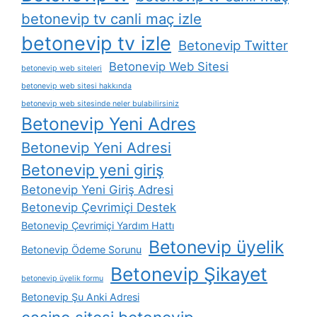
betonevip tv canli maç izle
betonevip tv izle
Betonevip Twitter
Betonevip Web Sitesi
betonevip web siteleri
betonevip web sitesi hakkında
betonevip web sitesinde neler bulabilirsiniz
Betonevip Yeni Adres
Betonevip Yeni Adresi
Betonevip yeni giriş
Betonevip Yeni Giriş Adresi
Betonevip Çevrimiçi Destek
Betonevip Çevrimiçi Yardım Hattı
Betonevip üyelik
Betonevip Ödeme Sorunu
Betonevip Şikayet
betonevip üyelik formu
Betonevip Şu Anki Adresi