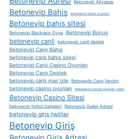
Betonevip Adresi
Betonevip Altyapısı
Betonevip Bahis
betonevip bahis oyunları
Betonevip bahis sitesi
Betonevip Bonus
Betonevip Blackjack Oyna
betonevip canli
betonevip canli destek
Betonevip Canlı Bahis
betonevip canlı bahis sitesi
Betonevip Canlı Casino Oyunları
Betonevip Canlı Destek
betonevip canlı maç i̇zle
Betonevip Canlı Yardım
betonevip casino oyunları
betonevip casino oyunları nedir
Betonevip Casino Sitesi
betonevip futbol bahisleri
Betonevip Gelen Adresi
betonevip giris twitter
Betonevip Giriş
Betonevip Giriş Adresi