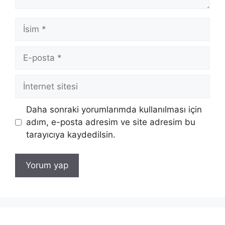
İsim
E-
posta
İnternet
sitesi
Daha sonraki yorumlarımda kullanılması için
adım, e-posta adresim ve site adresim bu
tarayıcıya kaydedilsin.