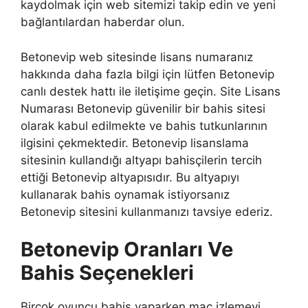
kaydolmak için web sitemizi takip edin ve yeni
bağlantılardan haberdar olun.
Betonevip web sitesinde lisans numaranız
hakkında daha fazla bilgi için lütfen Betonevip
canlı destek hattı ile iletişime geçin. Site Lisans
Numarası Betonevip güvenilir bir bahis sitesi
olarak kabul edilmekte ve bahis tutkunlarının
ilgisini çekmektedir. Betonevip lisanslama
sitesinin kullandığı altyapı bahisçilerin tercih
ettiği Betonevip altyapısıdır. Bu altyapıyı
kullanarak bahis oynamak istiyorsanız
Betonevip sitesini kullanmanızı tavsiye ederiz.
Betonevip Oranları Ve
Bahis Seçenekleri
Birçok oyuncu bahis yaparken maç izlemeyi