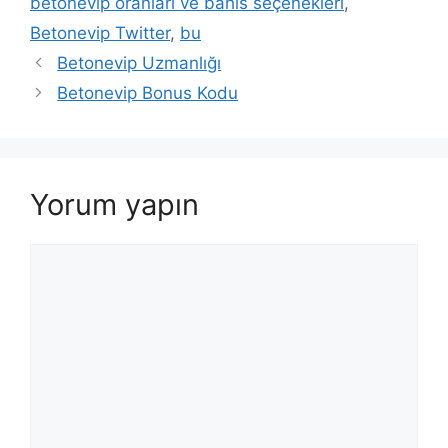
betonevip oranları ve bahis seçenekleri
,
Betonevip Twitter
,
bu
Yazı
Betonevip Uzmanlığı
dolaşımı
Betonevip Bonus Kodu
Yorum yapın
Yorum