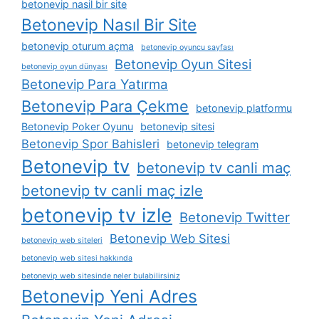
betonevip nasil bir site
Betonevip Nasıl Bir Site
betonevip oturum açma
betonevip oyuncu sayfası
Betonevip Oyun Sitesi
betonevip oyun dünyası
Betonevip Para Yatırma
Betonevip Para Çekme
betonevip platformu
Betonevip Poker Oyunu
betonevip sitesi
Betonevip Spor Bahisleri
betonevip telegram
Betonevip tv
betonevip tv canli maç
betonevip tv canli maç izle
betonevip tv izle
Betonevip Twitter
Betonevip Web Sitesi
betonevip web siteleri
betonevip web sitesi hakkında
betonevip web sitesinde neler bulabilirsiniz
Betonevip Yeni Adres