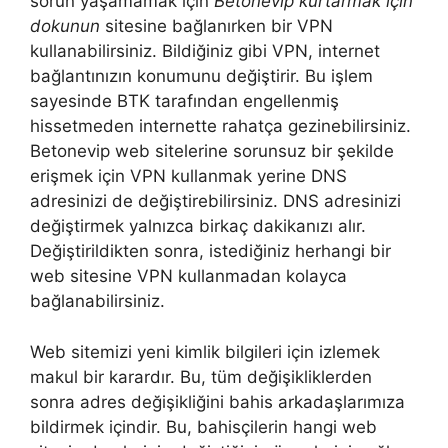
sorun yaşamamak için
Betonevip kurtarmak i̇çin
dokunun
sitesine bağlanırken bir VPN
kullanabilirsiniz. Bildiğiniz gibi VPN, internet
bağlantınızın konumunu değiştirir. Bu işlem
sayesinde BTK tarafından engellenmiş
hissetmeden internette rahatça gezinebilirsiniz.
Betonevip web sitelerine sorunsuz bir şekilde
erişmek için VPN kullanmak yerine DNS
adresinizi de değiştirebilirsiniz. DNS adresinizi
değiştirmek yalnızca birkaç dakikanızı alır.
Değiştirildikten sonra, istediğiniz herhangi bir
web sitesine VPN kullanmadan kolayca
bağlanabilirsiniz.
Web sitemizi yeni kimlik bilgileri için izlemek
makul bir karardır. Bu, tüm değişikliklerden
sonra adres değişikliğini bahis arkadaşlarımıza
bildirmek içindir. Bu, bahisçilerin hangi web