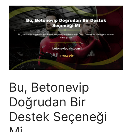
Bu, Betonevip
Doğrudan Bir
Destek Seçeneği
Mi