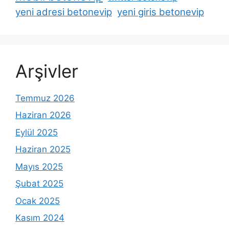
yeni adresi betonevip
yeni giris betonevip
Arşivler
Temmuz 2026
Haziran 2026
Eylül 2025
Haziran 2025
Mayıs 2025
Şubat 2025
Ocak 2025
Kasım 2024