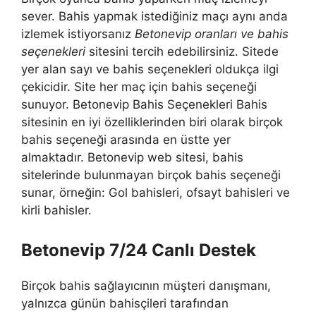
sever. Bahis yapmak istediğiniz maçı aynı anda
izlemek istiyorsanız
Betonevip oranları ve bahis
seçenekleri
sitesini tercih edebilirsiniz. Sitede
yer alan sayı ve bahis seçenekleri oldukça ilgi
çekicidir. Site her maç için bahis seçeneği
sunuyor. Betonevip Bahis Seçenekleri Bahis
sitesinin en iyi özelliklerinden biri olarak birçok
bahis seçeneği arasında en üstte yer
almaktadır. Betonevip web sitesi, bahis
sitelerinde bulunmayan birçok bahis seçeneği
sunar, örneğin: Gol bahisleri, ofsayt bahisleri ve
kirli bahisler.
Betonevip 7/24 Canlı Destek
Birçok bahis sağlayıcının müşteri danışmanı,
yalnızca günün bahisçileri tarafından