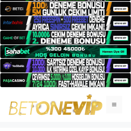
İçeriğe
atla
Menü