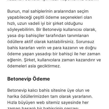
Bunun, mal sahiplerinin aralarından seçim
yapabileceği çeşitli ödeme seçenekleri olan
hızlı, uzun vadeli iyi bir şirket olduğunu
söyleyebilirim. Bir Betonevip kullanıcısı olarak,
yasa dışı bahisçiler tarafından tanımlanan
ödüllere aktif olarak katılabilirsiniz. Sorunsuz
bahis kararları verin ve para kazanın ve doğru
ödeme yapan yasadışı bir bahisçi ile her zaman
eğlenin. Şirket, kullanıcılara zaman kazandırır ve
ödemeleri asla geciktirmez.
Betonevip Ödeme
Betonevip kalıcı bahis sitesine üye olun ve
harika ödüllerimizden tam olarak yararlanın.
Hızla büyüyen web sitemiz sayesinde her
zaman başarılı bir bahisçinin parçası