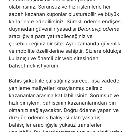
olabilirsiniz. Sorunsuz ve hızlı işlemlerle her
sabah kazanan kuponlar oluşturabilir ve büyük
karlar elde edebilirsiniz. Sürekli ödeme endişesi
duymadan güvenilir yasadışı
Betonevip ödeme
aracılığıyla para yatırabileceğiniz ve
çekebileceğiniz bir site. Aynı zamanda güvenlik
ve mobilite özelliklerine sahiptir. Sizlere oldukça
kullanışlı ve önemli bir web sitesinden
bahsetmek istiyorum.
Bahis şirketi ile çalıştığınız sürece, kısa vadede
yenileme maliyetleri onaylanmış belirsiz
kazananlar arasına katılabilirsiniz. Sorunsuz ve
hızlı bir işlem, bahisçinin kazananlarından biri
olmanızı sağlayacaktır. Doğru ödeme yapan ve
düzgün ödenmiş bakiyesi olan yasadışı
bahisçiler aracılığıyla yüksüz transferler