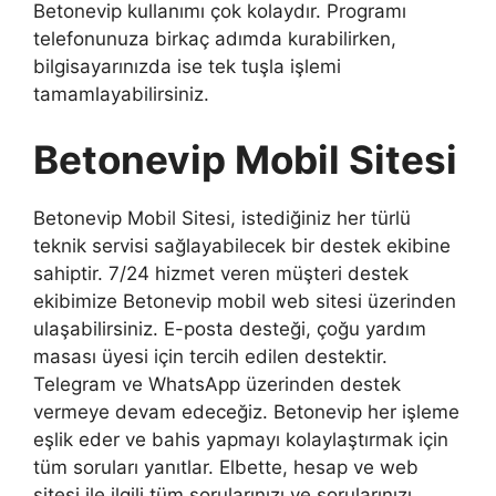
Betonevip kullanımı çok kolaydır. Programı
telefonunuza birkaç adımda kurabilirken,
bilgisayarınızda ise tek tuşla işlemi
tamamlayabilirsiniz.
Betonevip Mobil Sitesi
Betonevip Mobil Sitesi, istediğiniz her türlü
teknik servisi sağlayabilecek bir destek ekibine
sahiptir. 7/24 hizmet veren müşteri destek
ekibimize Betonevip mobil web sitesi üzerinden
ulaşabilirsiniz. E-posta desteği, çoğu yardım
masası üyesi için tercih edilen destektir.
Telegram ve WhatsApp üzerinden destek
vermeye devam edeceğiz. Betonevip her işleme
eşlik eder ve bahis yapmayı kolaylaştırmak için
tüm soruları yanıtlar. Elbette, hesap ve web
sitesi ile ilgili tüm sorularınızı ve sorularınızı