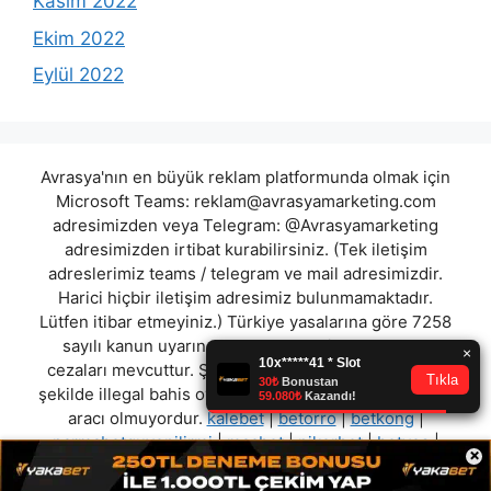
Kasım 2022
Ekim 2022
Eylül 2022
Avrasya'nın en büyük reklam platformunda olmak için
Microsoft Teams:
reklam@avrasyamarketing.com
adresimizden veya Telegram: @Avrasyamarketing
adresimizden irtibat kurabilirsiniz. (Tek iletişim
adreslerimiz teams / telegram ve mail adresimizdir.
Harici hiçbir iletişim adresimiz bulunmamaktadır.
Lütfen itibar etmeyiniz.) Türkiye yasalarına göre 7258
sayılı kanun uyarınca yasa dışı bahis oynamanın
cezaları mevcuttur. Şu an bulunduğunuz site hiç bir
şekilde illegal bahis oyunları oynatmıyor ve oynamaya
aracı olmuyordur.
kalebet
|
betorro
|
betkong
|
parmabetguvenilirmi
|
macbet
|
pikerbet
|
betves
|
×
bahisbeta
"