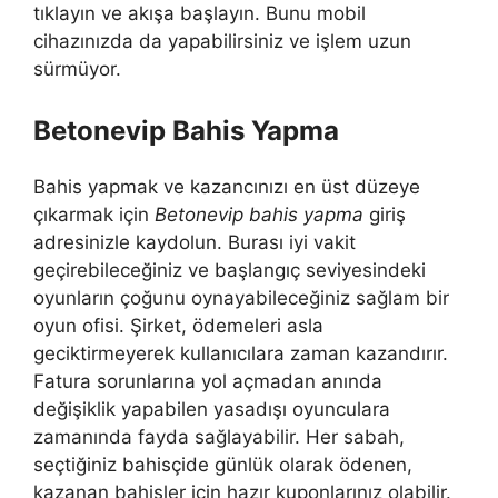
tıklayın ve akışa başlayın. Bunu mobil
cihazınızda da yapabilirsiniz ve işlem uzun
sürmüyor.
Betonevip Bahis Yapma
Bahis yapmak ve kazancınızı en üst düzeye
çıkarmak için
Betonevip bahis yapma
giriş
adresinizle kaydolun. Burası iyi vakit
geçirebileceğiniz ve başlangıç ​​seviyesindeki
oyunların çoğunu oynayabileceğiniz sağlam bir
oyun ofisi. Şirket, ödemeleri asla
geciktirmeyerek kullanıcılara zaman kazandırır.
Fatura sorunlarına yol açmadan anında
değişiklik yapabilen yasadışı oyunculara
zamanında fayda sağlayabilir. Her sabah,
seçtiğiniz bahisçide günlük olarak ödenen,
kazanan bahisler için hazır kuponlarınız olabilir.