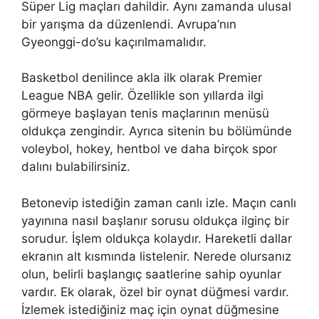
Süper Lig maçları dahildir. Aynı zamanda ulusal
bir yarışma da düzenlendi. Avrupa’nın
Gyeonggi-do’su kaçırılmamalıdır.
Basketbol denilince akla ilk olarak Premier
League NBA gelir. Özellikle son yıllarda ilgi
görmeye başlayan tenis maçlarının menüsü
oldukça zengindir. Ayrıca sitenin bu bölümünde
voleybol, hokey, hentbol ve daha birçok spor
dalını bulabilirsiniz.
Betonevip istediğin zaman canlı izle. Maçın canlı
yayınına nasıl başlanır sorusu oldukça ilginç bir
sorudur. İşlem oldukça kolaydır. Hareketli dallar
ekranın alt kısmında listelenir. Nerede olursanız
olun, belirli başlangıç ​​saatlerine sahip oyunlar
vardır. Ek olarak, özel bir oynat düğmesi vardır.
İzlemek istediğiniz maç için oynat düğmesine