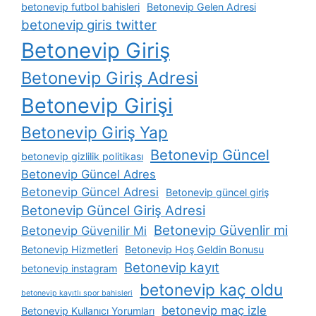
betonevip futbol bahisleri
Betonevip Gelen Adresi
betonevip giris twitter
Betonevip Giriş
Betonevip Giriş Adresi
Betonevip Girişi
Betonevip Giriş Yap
Betonevip Güncel
betonevip gizlilik politikası
Betonevip Güncel Adres
Betonevip Güncel Adresi
Betonevip güncel giriş
Betonevip Güncel Giriş Adresi
Betonevip Güvenlir mi
Betonevip Güvenilir Mi
Betonevip Hizmetleri
Betonevip Hoş Geldin Bonusu
Betonevip kayıt
betonevip instagram
betonevip kaç oldu
betonevip kayıtlı spor bahisleri
betonevip maç izle
Betonevip Kullanıcı Yorumları