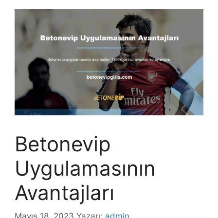
Betonevip
Uygulamasının
Avantajları
Mayıs 18, 2023
Yazarı:
admin