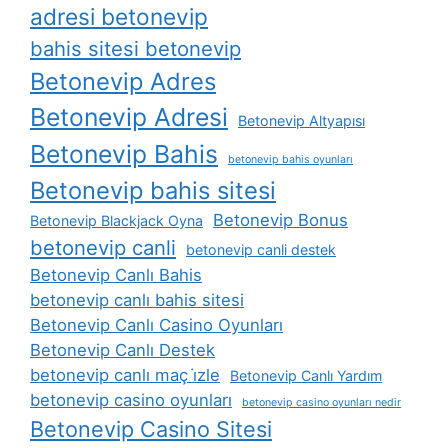
adresi betonevip
bahis sitesi betonevip
Betonevip Adres
Betonevip Adresi
Betonevip Altyapısı
Betonevip Bahis
betonevip bahis oyunları
Betonevip bahis sitesi
Betonevip Bonus
Betonevip Blackjack Oyna
betonevip canli
betonevip canli destek
Betonevip Canlı Bahis
betonevip canlı bahis sitesi
Betonevip Canlı Casino Oyunları
Betonevip Canlı Destek
betonevip canlı maç i̇zle
Betonevip Canlı Yardım
betonevip casino oyunları
betonevip casino oyunları nedir
Betonevip Casino Sitesi