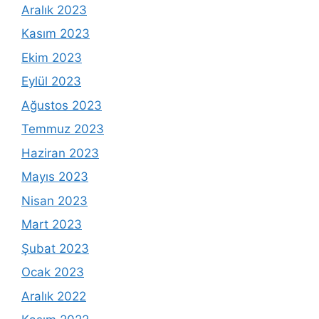
Aralık 2023
Kasım 2023
Ekim 2023
Eylül 2023
Ağustos 2023
Temmuz 2023
Haziran 2023
Mayıs 2023
Nisan 2023
Mart 2023
Şubat 2023
Ocak 2023
Aralık 2022